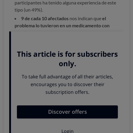
participantes ha tenido alguna experiencia de este
tipo (un 49%).
9 de cada 10 afectados
nos indican que
el
problema lo tuvieron en un medicamento con
receta
.
Al indagar sobre los medicamentos y agruparlos por su
función, resulta que los más afectados son los
fármacos
antiinfecciosos, los que sirven para el sistema
nervioso y los del sistema endocrino
, como vemos en el
gráfico de abajo. Si pulsas sobre la interrogación en cada
una de las barras descubrirás cuáles son los fármacos