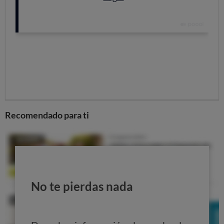
que están englobados en esas categorías. No es de
extrañar porque han sido noticia tanto los casos de la
amoxicilina pediátrica
como los de las
inyecciones para
adelgazar (Ozempic y compañía).
Recomendado para ti
¿Cuáles son las causas de los problemas de
suministro?
Esta es una de las cuestiones que nos planteamos
cuando en la farmacia nos responden que no tienen o no
No te pierdas nada
han recibido nuestro medicamento. ¿Por qué motivo?
A
casi una cuarta parte de los encuestados (23%) el
farmacéutico no les supo explicar cuál era la razón
. En