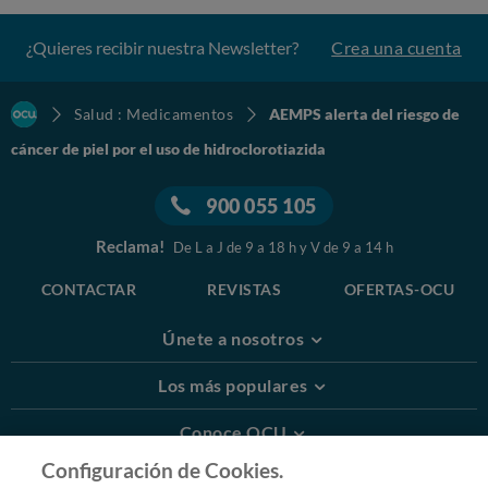
¿Quieres recibir nuestra Newsletter?
Crea una cuenta
Salud : Medicamentos
AEMPS alerta del riesgo de
cáncer de piel por el uso de hidroclorotiazida
900 055 105
Reclama!
De L a J de 9 a 18 h y V de 9 a 14 h
CONTACTAR
REVISTAS
OFERTAS-OCU
Únete a nosotros
Los más populares
Conoce OCU
Configuración de Cookies.
Más Información