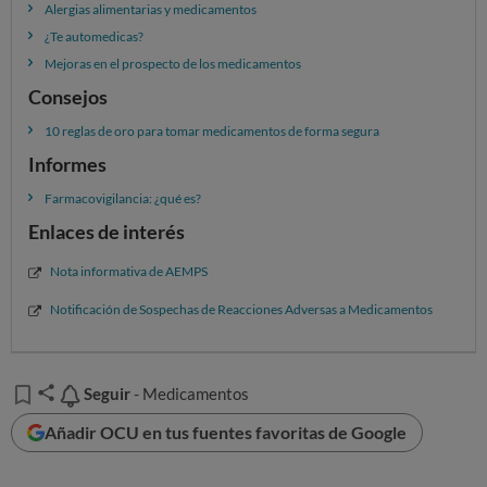
Alergias alimentarias y medicamentos
¿Te automedicas?
Mejoras en el prospecto de los medicamentos
Consejos
10 reglas de oro para tomar medicamentos de forma segura
Informes
Farmacovigilancia: ¿qué es?
Enlaces de interés
Nota informativa de AEMPS
Notificación de Sospechas de Reacciones Adversas a Medicamentos
Seguir
Seguir
- Medicamentos
Añadir OCU en tus fuentes favoritas de Google