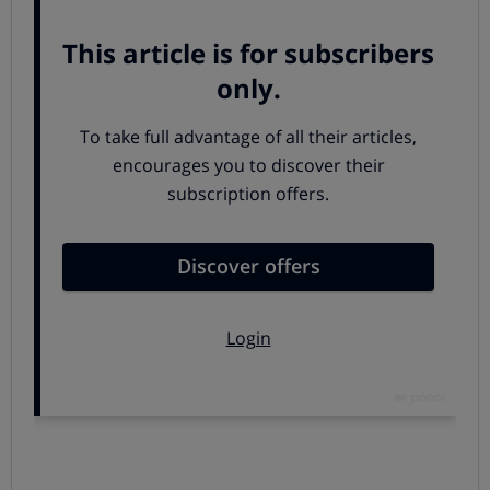
Más de 50 productos para la piel de toda la
familia
Hemos llevado al laboratorio
protectores solares de
distintos niveles de protección y diferentes formatos
y
ya sabemos cuáles son los mejores y también los que no
salen tan airosos de nuestras exigentes pruebas.
Hemos analizado 30 productos solares de alta
protección, tanto para niños como para toda la
familia. Se trata de productos con un factor de
protección solar (SPF) alto o muy alto, por lo que en
su etiqueta deben indicar SPF 50/50+.
Además contamos con 11 protectores solares
faciales de alta y muy alta protección (50/50+).
Completamos el estudio con 10 solares de
protección alta, SPF 30, dirigidos a personas con un
fototipo más elevado, porque todos, incluso los más
morenos, deben proteger su piel.