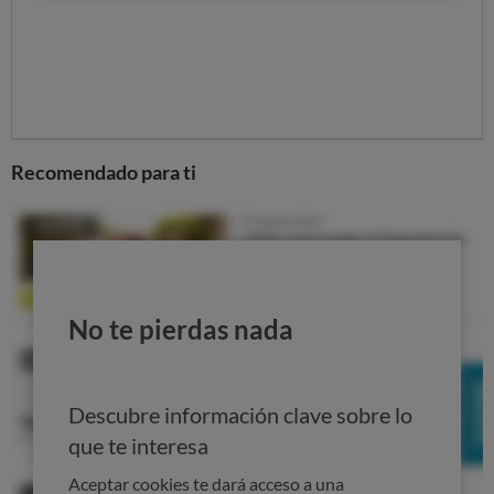
bloquea la síntesis de la vitamina D,
¡pero sin perder
la cabeza y arriesgarnos a quemaduras!
Eso de que
con el callo solar sintetizas mejor la vitamina D no
tiene ningún sentido.
Otra forma de aumentar los niveles de esta
vitamina liposoluble es
tomando alimentos ricos en
Recomendado para ti
vitamina D,
como huevos, salmón, dorada y otros
pescados grasos.
Y, si fuera necesario, el médico puede recetarnos
suplementos de vitamina D.
Cáncer de piel: un riesgo real
No te pierdas nada
Aunque en redes hay quien dice que el sol no provoca
cáncer
: proclaman que
si tienes callo solar, puedes
Descubre información clave sobre lo
recibir todo el sol que quieras sin problema, “como así
hacen todos los animales de la faz de la Tierra”.
Decir
que te interesa
esto
es una temeridad.
La exposición al sol,
Aceptar cookies te dará acceso a una