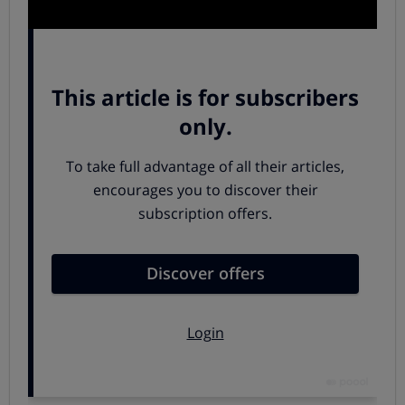
Vitamina D gracias al sol, ¡pero sin
quemarte!
La vitamina D es necesaria para tener una buena salud
en los huesos y dientes. Unos niveles bajos de esta
vitamina pueden conducirnos a sufrir osteoporosis.
Es
cierto que se obtiene de manera natural a través de la
exposición al sol, y también de la alimentación:
Cuando la luz solar entra en contacto con la piel, se
sintetiza vitamina D a partir del colesterol.
Es
suficiente con poner la cara y los brazos al sol
durante unos 15 minutos al día en verano para
lograr una producción adecuada de vitamina D.
La
piel ha de estar sin protección solar, pues si no se