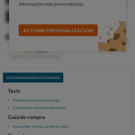
especialmente aquella prolongada a lo largo de la vida,
información más personalizada.
es
un factor de riesgo de primer orden en el desarrollo
de un cáncer de piel.
Y este riesgo es mayor si se da
alguna de estas circunstancias:
ACTIVAR PERSONALIZACIÓN
si has sufrido
quemaduras solares con ampollas,
especialmente durante la infancia;
si eres usuario de una
cabina de rayos UVA
para
broncearte;
si tienes
antecedentes familiares;
si has padecido previamente un cáncer de piel o
CONTENIDOS RELACIONADOS
has recibido
algún tratamiento dermatológico
como
radioterapia, radiación ionizante para el acné o rayos
Tests
PUVA para la psoriasis;
Melanoma: Factores de riesgo
si tienes
gran cantidad de lunares,
ya sean
¿Cómo saber el fototipo de mi piel?
comunes, atípicos o congénitos.
Guía de compra
Por otro lado, existe una
relación clara entre
el
Cómo elegir el mejor protector solar
fototipo
y ese riesgo
: las personas
rubias y pelirrojas,