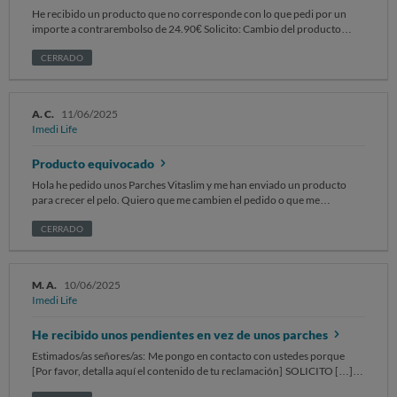
He recibido un producto que no corresponde con lo que pedi por un
importe a contrarembolso de 24.90€ Solicito: Cambio del producto
erroneo por el correcto o en su defecto poder devolver lo que recibido y
me devuelvan el dinero. Adjunto foto del producto comprado.
CERRADO
A. C.
11/06/2025
Imedi Life
Producto equivocado
Hola he pedido unos Parches Vitaslim y me han enviado un producto
para crecer el pelo. Quiero que me cambien el pedido o que me
devuelvan el dinero
CERRADO
M. A.
10/06/2025
Imedi Life
He recibido unos pendientes en vez de unos parches
Estimados/as señores/as: Me pongo en contacto con ustedes porque
[Por favor, detalla aquí el contenido de tu reclamación] SOLICITO […].
Sin otro particular, atentamente. Recuerda no incluir ningún dato