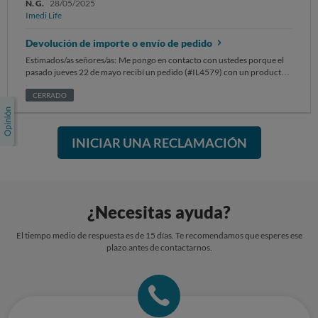
N. G.
28/05/2025
enviando mails y reclamaiones y todavía tengo el producto equivocado,
Imedi Life
nadie me ha enviado ninguna instrución de cómo proceder para cambiar
el producto que ya pagué contrareembolso. No ofrecen confianza
Devolución de importe o envío de pedido
Estimados/as señores/as: Me pongo en contacto con ustedes porque el
pasado jueves 22 de mayo recibí un pedido (#IL4579) con un producto
que no se correspondía con el solicitado SOLICITO 1) Envío del
producto correcto o en su defecto 2) Devolución del importe. Se adjunta
CERRADO
foto del pedido recibido y que no corresponde con lo solicitado. Sin otro
particular, atentamente.
INICIAR UNA RECLAMACIÓN
¿Necesitas ayuda?
El tiempo medio de respuesta es de 15 días. Te recomendamos que esperes ese
plazo antes de contactarnos.