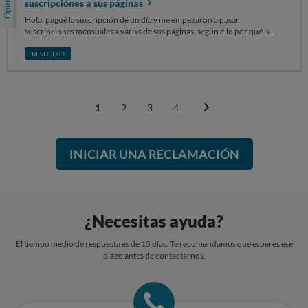
suscripciónes a sus páginas
Hola, pagué la suscripción de un día y me empezaron a pasar
suscripciones mensuales a varias de sus páginas, según ello por qué la
letra pequeña lo decía. De un día a pagar dos suscripciones de 45 euros a
sus páginas.
RESUELTO
1
2
3
4
INICIAR UNA RECLAMACIÓN
¿Necesitas ayuda?
El tiempo medio de respuesta es de 15 días. Te recomendamos que esperes ese
plazo antes de contactarnos.