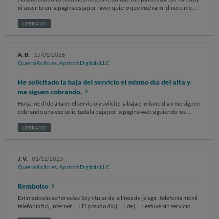
ni suscrito en la página esta por favor quiero que vuelva mi dinero me
habéis quitado 300 sin estar suscrito
CERRADO
A. B.
15/01/2026
QuieroRollo.es. Apricot Digitals LLC
He solicitado la baja del servicio el mismo día del alta y
me siguen cobrando.
Hola, me di de alta en el servicio y solicité la baja el mismo día y me siguen
cobrando una vez solicitada la baja por la página web siguiendo los
pasos. También he escrito correo pero no devuelven respuesta ni me dan
de baja. Es un engaño y solicito devolución del importe cobrado.
CERRADO
J. V.
01/11/2025
QuieroRollo.es. Apricot Digitals LLC
Rembolso
Estimados/as señores/as: Soy titular de la línea de [elegir: telefonía móvil,
telefonía fija, internet …] El pasado día […] de […] estuve sin servicio
durante […] horas Adjunto la siguiente documentación [enumerar