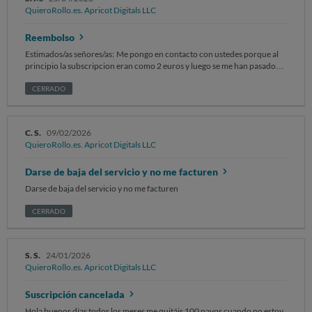
QuieroRollo.es. Apricot Digitals LLC
Reembolso
Estimados/as señores/as: Me pongo en contacto con ustedes porque al
principio la subscripcion eran como 2 euros y luego se me han pasado
varios pagos de casi 50 y no podía cancelarlos, tuve que dar de baja la
tarjeta . SOLICITO el reembolso de todo el dinero que me estafaron Sin
CERRADO
otro particular, atentamente.
C. S.
09/02/2026
QuieroRollo.es. Apricot Digitals LLC
Darse de baja del servicio y no me facturen
Darse de baja del servicio y no me facturen
CERRADO
S. S.
24/01/2026
QuieroRollo.es. Apricot Digitals LLC
Suscripción cancelada
Hola buenos días todos los meses me quitáis 100 pavos cuando no estoy