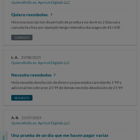
QuieroRollo.es. Apricot Digitals LLC
Quiero reembolso.
Hice una suscripcion de periodo de prueba y no duré no 2 dias oara
cancelarla y hoy por ejwmplo tengo retenidos dos pagos de 42 i 41€
CERRADO
L. A.
25/08/2025
QuieroRollo.es. Apricot Digitals LLC
Necesito reembolso
Hola necesito devolución de dinero ya que estaba cancelando 1'99 y
adicional me cobraron 21'99 de demás necesito devolución de 21'99
RESUELTO
A. B.
21/07/2025
QuieroRollo.es. Apricot Digitals LLC
Una prueba de un día que me hacen pagar varias