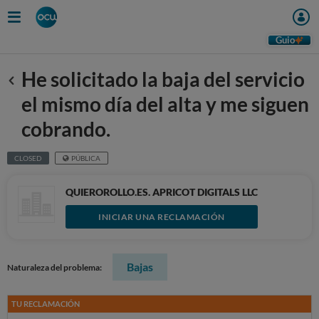
Guio
He solicitado la baja del servicio
Anterior
el mismo día del alta y me siguen
cobrando.
CLOSED
PÚBLICA
QUIEROROLLO.ES. APRICOT DIGITALS LLC
INICIAR UNA RECLAMACIÓN
Bajas
Naturaleza del problema:
TU RECLAMACIÓN