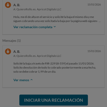
A. B.
15/01/2026
A: QuieroRollo.es. Apricot Digitals LLC
Hola, me di de alta en el servicio y solicité la baja el mismo día y me
siguen cobrando una vez solicitada la baja por la página web siguiendo
los pasos. También he escrito correo pero no devuelven respuesta ni
Ver reclamación completa
me dan de baja. Es un engaño y solicito devolución del importe
cobrado.
Mensajes (1)
A. B.
15/01/2026
A: QuieroRollo.es. Apricot Digitals LLC
Solicité la baja a través de PJR-22918-559] el pasado 11/01/2026.
Solicito devolución de todo lo cobrado posteriormente a esa fecha,
solo se debe cobrar 1,99 de un día.
Ver menos
INICIAR UNA RECLAMACIÓN