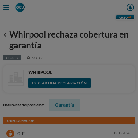
Guio
Whirpool rechaza cobertura en
Anterior
garantía
CLOSED
PÚBLICA
WHIRPOOL
INICIAR UNA RECLAMACIÓN
Garantía
Naturaleza del problema:
TU RECLAMACIÓN
G. F.
01/03/2026