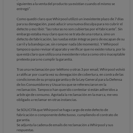
siguientes a la venta del producto ya existían cuando el mismo se
entregó”.
Como quedó claro que Whirpool utilizó un inexistente plazo de 7 días
para su denegación, pasó aducir una nueva disculpa para no cubrir el
defecto y escribió: “las roturas no son cubiertas por el fabricante”. Sin
embargo estaba muy claro que no se trata de una rotura, sino un
defecto de fabricación, las ruedas están íntegras pero de escapan de su
carril y la bandeja cae, sin romper nada (de momento). Y Whirpool
tampoco quiso revisar el aparato y verificar que no existe rotura, por lo
que está claro que utiliza una inexistente rotura como otro inaceptable
pretexto para no cumplir la garantía.
Tras una reclamación por teléfono y otras 3 por email, Whirpool volvió
a ratificar por cuarta vez su denegación de cobertura, en contra de las
condiciones de su propia garantía y de la Ley General para la Defensa
de los Consumidores y Usuarios que se referenciaron en la
reclamación. Tampoco han querido contestar si están adheridos a
arbitraje de consumo. Agotada la reclamación en la marca, me veo
obligado a reclamar en otras instancias.
Se SOLICITA que Whirpool se haga cargo de este defecto de
fabricación o componente defectuoso, cumpliendo el contrato de
garantía.
Se adjunta la cadena de emails de reclamación a Whirpool y sus
respuestas.