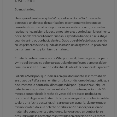
A: WHIRPOOL
Buenas tardes,
He adquirido un lavavajillas Whirpool y con tan sólo 5 usos se ha
detectado un defecto de fabricación, o componente defectuoso,
consistente en que la bandeja inferior se cae de su carril, porque las
ruedas no llegan bien a los extremos laterales y se deslizan lateralmente
por el borde del carril donde ruedan, cayendo la bandeja hacia abajo
cuando se introduce hacia dentro. Dado que el defecto ha aparecido
en los primeros 5 usos, queda descartado un desgaste o un problema
de mantenimiento y también de mal uso.
El defecto se ha comunicado a Whirpool en el plazo de garantía, pero
Whirpool denegó su cobertura aduciendo que “estos defectos deben
comunicarse en el plazo de 7 días hábiles desde la compra del aparato”.
Solicité a Whirpool que indicara en qué documento se informaba de
ese plazo de 7 días y me remitieron a las condiciones de la garantía que
documentan lo contrario, dicen que Whirpool “garantiza cualquier
defecto en sus productos o su instalación durante un período de 36
meses a contar desde la fecha de venta del producto probada en
documento legal acreditativo de la operación junto con albarán si éste
tuviera una fecha posterior, sin cargo para el usuario, siempre que el
mismo sea debido a un defecto de fabricación o incorporación de
material o componente defectuoso. Salvo prueba en contrario, se
presumirá que los defectos manifestados en el período de 24 meses