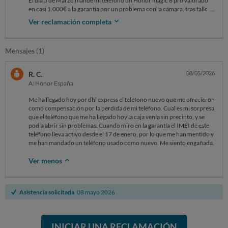
El día 5 de Marzo mande mi teléfono un Honor magic 6 pro valorado
en casi 1.000€ a la garantía por un problema con la cámara, tras fallos
en el sistemas de la empresa reparadora, el cual no me dejaba ver el
Ver reclamación completa
estado de mi teléfono y varios correos preguntando por él, teniendo
como respuesta que tenían problemas con el servidor, el día 12 me
manda la caja donde envié el teléfono vacía solo me mandan el
Mensajes (1)
cargador. Tras reclamarlo inmediatamente a Honor y Anovo el servicio
técnico y tenerme esperando semanas me informa que ellos no
recibieron el teléfono del cuál nunca avisaron con anterioridad de esto
R. C.
08/05/2026
y más cuando el formulario especificaba arreglo de camara del
A: Honor España
teléfono, si no le llegó el teléfono ¿por qué no se pusieron en contacto
conmigo?. He puesto hojas de reclamaciones a Anovo, mande una
Me ha llegado hoy por dhl express el teléfono nuevo que me ofrecieron
reclamación a consumo, solo quería recuperar mi teléfono. El 29 de
como compensación por la perdida de mi teléfono. Cual es mi sorpresa
Abril honor se pone en contacto conmigo ofreciéndome por los
que el teléfono que me ha llegado hoy la caja venía sin precinto, y se
inconvenientes un honor magic7 pro y un vale de descuento de 30 eur
podía abrir sin problemas. Cuando miro en la garantía el IMEI de este
en su página, me llega el vale, pero una semana después no tengo
teléfono lleva activo desde el 17 de enero, por lo que me han mentido y
noticias del teléfono cuando llamo me dicen que no me han mandado
me han mandado un teléfono usado como nuevo. Me siento engañada.
nada porque el caso sigue abierto. Y que ya se pondrán en contacto
conmigo. Llevo asi desde marzo y no me dan solución y solo han hecho
Ver menos
eso para que retire la reclamación
Asistencia solicitada
08 mayo 2026
INICIAR UNA RECLAMACIÓN