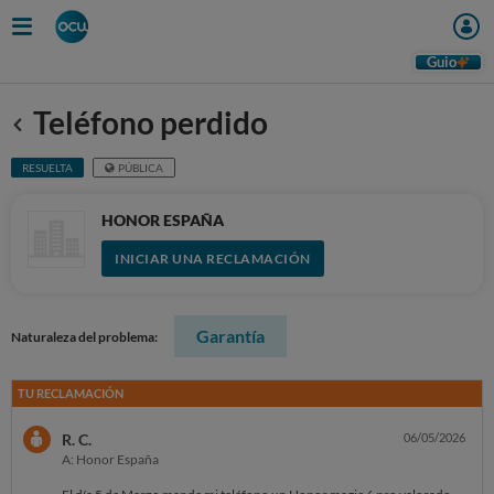
Guio
Teléfono perdido
Anterior
RESUELTA
PÚBLICA
HONOR ESPAÑA
INICIAR UNA RECLAMACIÓN
Garantía
Naturaleza del problema:
TU RECLAMACIÓN
R. C.
06/05/2026
A: Honor España