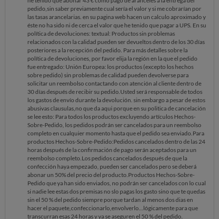
he tenido que abonar 43 € como pago de aranceles a la entrega del
pedido,sin saber previamente cual sería el valor y si me cobrarían por
las tasas arancelarias. en su pagina web hacen un calculo aproximado y
éste no ha sido ni de cerca el valor que he tenido que pagar a UPS. En su
política de devoluciones: textual: Productos sin problemas
relacionados con la calidad pueden ser devueltos dentro de los 30 días
posteriores a la recepción del pedido. Para más detalles sobre la
política de devoluciones, por favor elija la región en la que el pedido
fue entregado: Unión Europea: los productos (excepto los hechos
sobre pedido) sin problemas de calidad pueden devolverse para
solicitar un reembolso contactando con atención al cliente dentro de
30 días después de recibir su pedido.Usted será responsable de todos
los gastos de envío durante la devolución. sin embargo a pesar de estos
abusivas clausulas,no que da aqui porque en su politica de cancelación
se lee esto: Para todos los productos excluyendo artículos Hechos-
Sobre-Pedido, los pedidos podrán ser cancelados para un reembolso
completo en cualquier momento hasta que el pedido sea enviado.Para
productos Hechos-Sobre-Pedido:Pedidos cancelados dentro de las 24
horas después de la confirmación de pago serán aceptados para un
reembolso completo.Los pedidos cancelados después de que la
confección haya empezado, pueden ser cancelados pero se deberá
abonar un 50% del precio del producto.Productos Hechos-Sobre-
Pedido que ya han sido enviados, no podrán ser cancelados con lo cual
si nadie lee estas dos premisas no slo pagas los gasto sino que te quedas
sin el 50 % del pedido siempre porque tardan al menos dos dias en
hacer el paquete,confeccionarlo,envolverlo...lógicamente para que
transcurran esas 24 horas y ya se aseguren el 50 % del pedido.