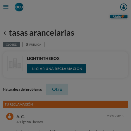
Guio
tasas arancelarias
Anterior
CLOSED
PÚBLICA
LIGHTINTHEBOX
INICIAR UNA RECLAMACIÓN
Otro
Naturaleza del problema:
TU RECLAMACIÓN
A. C.
28/10/2015
A: LightInTheBox