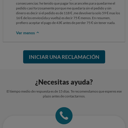
consecuencias: he tenido que pagar los aranceles para quedarme el
pedido casi forzosamente porque me quedaría sin el pedido y sin
dinero es decir si el pedido es de 118 € ,me devolvería solo 59 € mas los
16 € de los envíos(ida y vuelta) es decir 75 € menos. En resumen,
prefiero aceptar el pago de 43€ antes de perder 75 € sin tener nada.
Ver menos
INICIAR UNA RECLAMACIÓN
¿Necesitas ayuda?
El tiempo medio de respuesta es de 15 días. Te recomendamos que esperes ese
plazo antes de contactarnos.