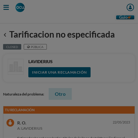
Guio
Tarificacion no especificada
Anterior
CLOSED
PÚBLICA
LAVIDERIUS
INICIAR UNA RECLAMACIÓN
Otro
Naturaleza del problema:
TU RECLAMACIÓN
R. O.
22/05/2023
A: LAVIDERIUS