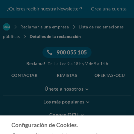
¿Quieres recibir nuestra Newsletter?
Crea una cuenta
Reclamar a una empresa
Lista de reclamaciones
públicas
Detalles de la reclamación
900 055 105
Reclama!
De L a J de 9 a 18 h y V de 9 a 14 h
CONTACTAR
REVISTAS
OFERTAS-OCU
Únete a nosotros
Los más populares
Conoce OCU
Configuración de Cookies.
Más Información