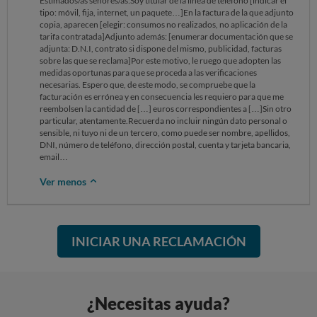
Estimados/as señores/as:Soy titular de la línea de teléfono [indicar el
tipo: móvil, fija, internet, un paquete…]En la factura de la que adjunto
copia, aparecen [elegir: consumos no realizados, no aplicación de la
tarifa contratada]Adjunto además: [enumerar documentación que se
adjunta: D.N.I, contrato si dispone del mismo, publicidad, facturas
sobre las que se reclama]Por este motivo, le ruego que adopten las
medidas oportunas para que se proceda a las verificaciones
necesarias. Espero que, de este modo, se compruebe que la
facturación es errónea y en consecuencia les requiero para que me
reembolsen la cantidad de […] euros correspondientes a […]Sin otro
particular, atentamente.Recuerda no incluir ningún dato personal o
sensible, ni tuyo ni de un tercero, como puede ser nombre, apellidos,
DNI, número de teléfono, dirección postal, cuenta y tarjeta bancaria,
email…
Ver menos
INICIAR UNA RECLAMACIÓN
¿Necesitas ayuda?