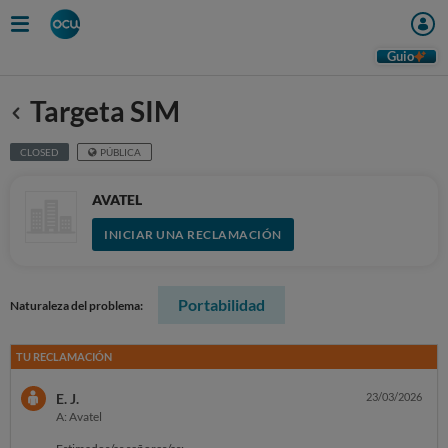
Guio
Targeta SIM
Anterior
CLOSED
PÚBLICA
AVATEL
INICIAR UNA RECLAMACIÓN
Portabilidad
Naturaleza del problema:
TU RECLAMACIÓN
E. J.
23/03/2026
A: Avatel