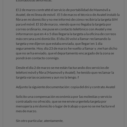
Estimados/as señores/as:
El 2 de marzo contratté el servicio de portabilidad de Masmóvil a
Avatel, de mi línea de móvil . El 5 de marzo el técnico de Avatel instaló la
fibra en mi domicilio y no me informó de cómo recibiría la targeta SIM
para el móvil. El 10 de marzo, viendo que no llegaba la targeta por
correo ordinario, me puse en contacto telefónico con Avatel y me
informaron que en 4 o 5 días llegaría la targeta a la oficina de correos
más cercana a mi domicilio. El día 20 volví a llamar reclamando la
targeta y me dijeron que estaba enviada, que llegarí en 1 día
seguramente. Hoy, día 23 de marzo he vuelto a llamar y ,me han dicho
que no se ha enviado, que el departamento encargado de la zona se
pondrá en contacto conmigo.
Desde el día 2 de marzo se me están facturando dos servicios de
telefoní móvil y fibra (Masmovil y Avatel), he tenido que reclamar la
targeta varias ocasiones y aun no la tengo. f
Adjunto la siguiente documentación: copia del dni y contrato Avatel
Solicito una compensación económica por las molestias y servicio
contratado no ofrecido, que se me envie urgentela targeta por
mensajería a mi domicilo o lugar de trabajo y que no se me facture el
mes de marzo.
Sin otro particular, atentamente,