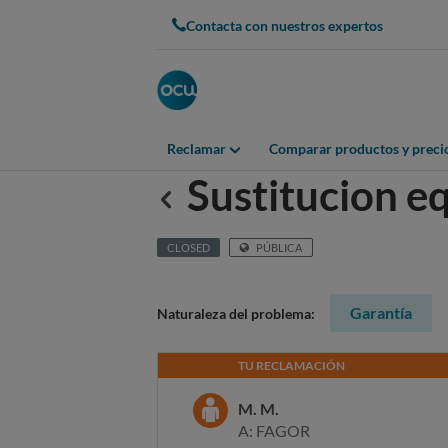
Contacta con nuestros expertos
Reclamar
Comparar productos y preci
Sustitucion e
Anterior
CLOSED
PÚBLICA
Garantía
Naturaleza del problema:
TU RECLAMACIÓN
M. M.
A: FAGOR