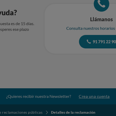
yuda?
Llámanos
uesta es de 15 días.
Consulta nuestros horarios
speres ese plazo
91 791 22 9
¿Quieres recibir nuestra Newsletter?
Crea una cuenta
de reclamaciones públicas
Detalles de la reclamación