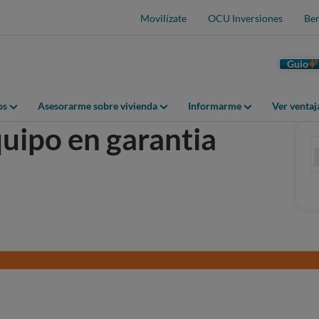
Movilízate
OCU Inversiones
Ben
Guio
os
Asesorarme sobre vivienda
Informarme
Ver venta
quipo en garantia