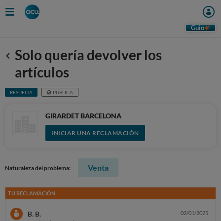
Guio
Solo quería devolver los
Anterior
artículos
RESUELTA
PÚBLICA
GIRARDET BARCELONA
INICIAR UNA RECLAMACIÓN
Venta
Naturaleza del problema:
TU RECLAMACIÓN
B. B.
02/01/2025