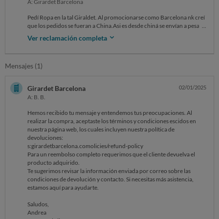
A: Girardet Barcelona
Pedí Ropa en la tal Giraldet. Al promocionarse como Barcelona nk creí
que los pedidos se fueran a China.Asi es desde chiná se envían a pesar
de que la publicidad engañosa de ellos te hace creer que compras en
Ver reclamación completa
Barcelona.. incierto claro.las tallas son tres veces menos.osea uso la lL
usualmente y la xl no me entraba.horrible experiencia.Intento
devolución y me envían a imprimir un papel de devolución con una
Mensajes (1)
dirección chiná donde enviar porsupueato pagando tu el
correo.horrible esta gentuza debe de cerrar.gracias.estan estafando
literalmente!
Girardet Barcelona
02/01/2025
A: B. B.
Hemos recibido tu mensaje y entendemos tus preocupaciones. Al
realizar la compra, aceptaste los términos y condiciones escidos en
nuestra página web, los cuales incluyen nuestra política de
devoluciones:
s:girardetbarcelona.comolicies/refund-policy
Para un reembolso completo requerimos que el cliente devuelva el
producto adquirido.
Te sugerimos revisar la información enviada por correo sobre las
condiciones de devolución y contacto. Si necesitas más asistencia,
estamos aquí para ayudarte.
Saludos,
Andrea