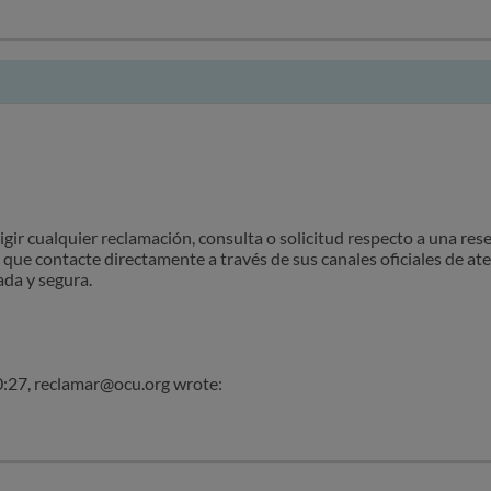
que contacte directamente a través de sus canales oficiales de aten
da y segura.
m group
r the addressee(s) and the information it contains is confidential a
ived this email in error), please delete this email and inform the s
, distribution or other action of the material in this email is stri
gir cualquier reclamación, consulta o solicitud respecto a una rese
38, reclamar@ocu.org wrote:
que contacte directamente a través de sus canales oficiales de aten
da y segura.
27, reclamar@ocu.org wrote: