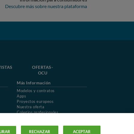
Descubre más sobre nuestra plataforma
ISTAS
OFERTAS-
OCU
Más Información
Modelos y contratos
Apps
Proyectos europeos
Nuestra oferta
Colegios profesionales
Mapa del sitio
URAR
RECHAZAR
ACEPTAR