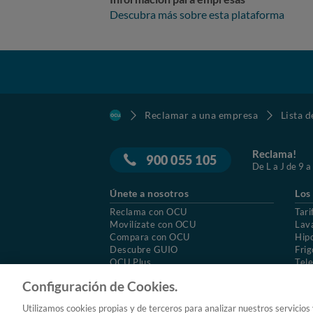
Descubra más sobre esta plataforma
Reclamar a una empresa
Lista 
Reclama!
900 055 105
De L a J de 9 a
Únete a nosotros
Los
Reclama con OCU
Tari
Movilízate con OCU
Lav
Compara con OCU
Hip
Descubre GUIO
Frig
OCU Plus
Tele
Trabajar en OCU
Col
Configuración de Cookies.
© 2026 OCU
Condiciones generales de contratac
Utilizamos cookies propias y de terceros para analizar nuestros servicios
Aviso Legal
Política de cookies