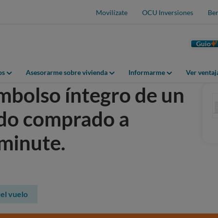
Movilízate
OCU Inversiones
Ben
Guio
os
Asesorarme sobre vivienda
Informarme
Ver venta
embolso íntegro de un
ado comprado a
tminute.
el vuelo