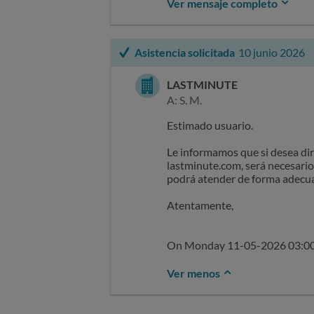
Ver mensaje completo
lastminute.com, será necesario 
podrá atender de forma adecua
Asistencia solicitada
10 junio 2026
Atentamente,
lastminute.com is a brand of l
LASTMINUTE
This email is intended solely fo
A: S. M.
the intended recipient (or rece
unauthorized copying, disclosure
Estimado usuario.
crime.
Le informamos que si desea diri
On Monday 08-06-2026 14:45:
lastminute.com, será necesario 
podrá atender de forma adecua
Atentamente,
On Monday 11-05-2026 03:00:
Ver menos