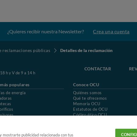
¿Quieres recibir nuestra Newsletter?
Crea una cuenta
de reclamaciones públicas
Detalles de la reclamación
CONTACTAR
REV
 18 h y V de 9 a 14 h
 más populares
Conoce OCU
fas de energía
Quiénes somos
adoras
Qué te ofrecemos
otecas
Memoria OCU
oríficos
Estatutos de OCU
visores
Código ético OCU
chones
Preguntas frecuentes
ión de OCU
Política de privacidad
Uso del nombre y de los signos de OCU
CONFIG
 y mostrarte publicidad relacionada con tus