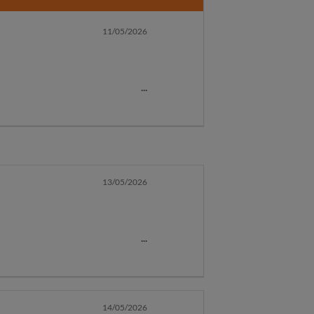
11/05/2026
, por lo que solicito el
 debo reclamar el reembolso
ea.
13/05/2026
, por lo que solicito el
 debo reclamar el reembolso
14/05/2026