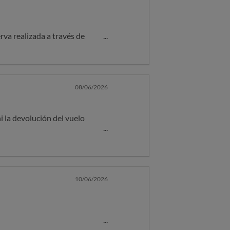
ea.
rva realizada a través de
ción al cliente, donde se le
08/06/2026
i la devolución del vuelo
10/06/2026
rva realizada a través de