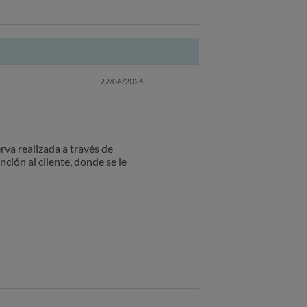
ción al cliente, donde se le
22/06/2026
nd/or privileged. If you are not
ender as soon as possible as any
ctly forbidden and could be a
rva realizada a través de
ción al cliente, donde se le