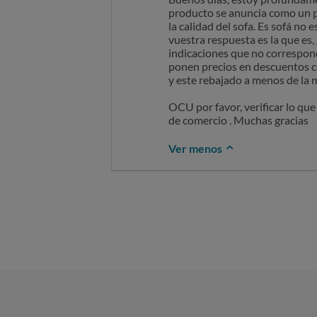
fijada a la estructura principal
producto se anuncia como un pr
del espacio. Si al recolocarla s
la calidad del sofa. Es sofá no
base, si bien no debería requer
vuestra respuesta es la que es
Asimismo, informamos de que el
indicaciones que no correspond
en nuestra tienda online, no a
ponen precios en descuentos co
En caso de que el producto no s
y este rebajado a menos de la 
dentro del plazo de 14 días nat
Sin otro particular,
OCU por favor, verificar lo qu
ATRAPAmuebles
de comercio . Muchas gracias
Ver menos