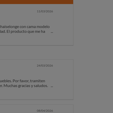
11/03/2026
chaiselonge con cama modelo
dad. El producto que me ha
enes que hacer malabares porque
ubirlo. Me pongo en contacto
 de mi cuenta. De verdad tengo
calidad que indican en la web
24/03/2026
ebles. Por favor, tramiten
r. Muchas gracias y saludos.
08/04/2026