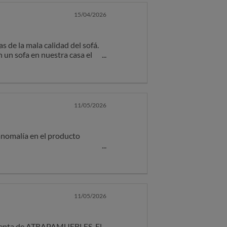
15/04/2026
 de la mala calidad del sofá.
 un sofa en nuestra casa el
11/05/2026
 anomalía en el producto
ón debe realizarse de forma
izamiento y provocar una
 correctamente y que la cama se
ienta. Entendemos que la
11/05/2026
ferencias personales de cada
anecer independiente y no
ostventa de ATRAPAMUEBLES. El