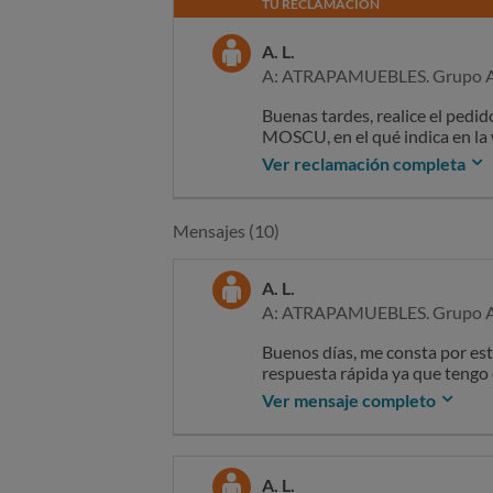
TU RECLAMACIÓN
A. L.
A: ATRAPAMUEBLES. Grupo A
Buenas tardes, realice el pe
MOSCU, en el qué indica en la 
llegado es de pésima calidad, s
Ver reclamación completa
esta mal ensamblado y la parte
con atrapamuebles y me dicen 
que asumir yo mas de 100 euros
Mensajes (10)
de atrapamuebles.
A. L.
A: ATRAPAMUEBLES. Grupo A
Buenos días, me consta por est
respuesta rápida ya que tengo 
Ver mensaje completo
A. L.