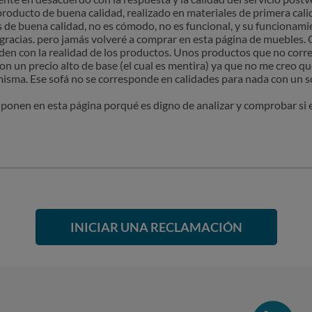
 del sofá. Esta característica permite desplazarla y adaptarla según
oducto de buena calidad, realizado en materiales de primera calid
e percibe cierta dificultad en el encaje, ello puede deberse a una fal
 es de buena calidad, no es cómodo, no es funcional, y su funcionami
ir una fuerza excesiva para su colocación.
, gracias. pero jamás volveré a comprar en esta página de muebles.
 producto recibido se corresponde con las características, especif
en con la realidad de los productos. Unos productos que no corre
preciándose defectos de fabricación ni anomalías en el mismo.
n un precio alto de base (el cual es mentira) ya que no me creo 
e ajuste finalmente a las expectativas de la clienta, podrá ejercer
misma. Ese sofá no se corresponde en calidades para nada con un s
urales desde la recepción del pedido, conforme a la normativa vigen
e ponen en esta página porqué es digno de analizar y comprobar si 
INICIAR UNA RECLAMACIÓN