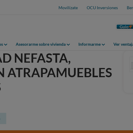
Movilízate
OCU Inversiones
Ben
Guio
os
Asesorarme sobre vivienda
Informarme
Ver venta
AD NEFASTA,
N ATRAPAMUEBLES
S
o