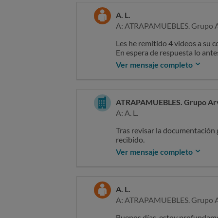
A. L.
A: ATRAPAMUEBLES. Grupo A
Les he remitido 4 videos a su 
En espera de respuesta lo ante
cual no queremos por su pesima
Ver mensaje completo
ATRAPAMUEBLES. Grupo Ar
A: A. L.
Tras revisar la documentación g
recibido.
En relación con el mecanismo d
Ver mensaje completo
recta y alineada, evitando movi
sensación de atasco. En las im
extrae y acopla de manera ade
Respecto a la dureza del sofá,
A. L.
comodidad es un aspecto funda
A: ATRAPAMUEBLES. Grupo A
usuario
En cuanto al módulo Chaiselon
Buenos días, estoy profundame