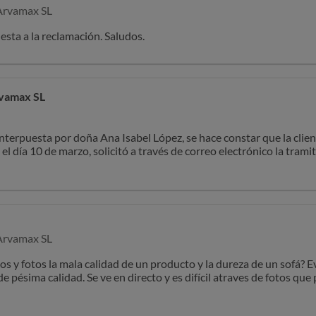
rvamax SL
esta a la reclamación. Saludos.
vamax SL
nterpuesta por doña Ana Isabel López, se hace constar que la clien
el día 10 de marzo, solicitó a través de correo electrónico la trami
o le parecía de mala calidad y excesivamente duro.
procedimiento de devolución por desistimiento, así como de la nec
to, de aportar documentación acreditativa mediante fotografías y/o
 fin de poder tramitar la correspondiente incidencia con el fabrican
rvamax SL
a clienta no ha facilitado ninguna documentación que permita gesti
, Sofá Chaiselongue Cama MOSCU gris reversible. Tal y como se le i
 y fotos la mala calidad de un producto y la dureza de un sofá? 
as supuestas anomalías ante el Departamento de Atención al Clie
de pésima calidad. Se ve en directo y es difícil atraves de fotos q
cante, valorar la situación y determinar la resolución correspondien