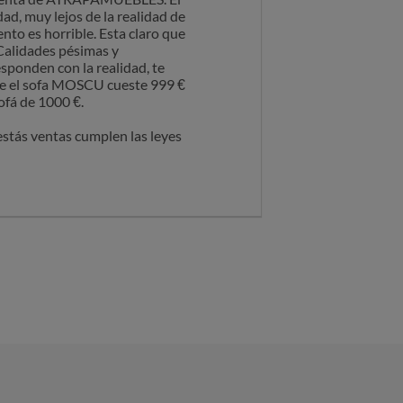
 las necesidades y distribución
ad, muy lejos de la realidad de
ta de alineación correcta con la
ento es horrible. Esta claro que
 Calidades pésimas y
icaciones y calidad descritas
sponden con la realidad, te
que el sofa MOSCU cueste 999 €
 su derecho de desistimiento
ofá de 1000 €.
te y a las condiciones escidas.
estás ventas cumplen las leyes