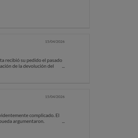
15/04/2026
ta recibió su pedido el pasado
tación de la devolución del
esidad, en caso de existir
 vídeos en los que se aprecien
te.
15/04/2026
onar una posible incidencia
ndicó, resulta imprescindible
Evidentemente complicado. El
nte, a fin de que este pueda
ue pueda argumentaron.
te.