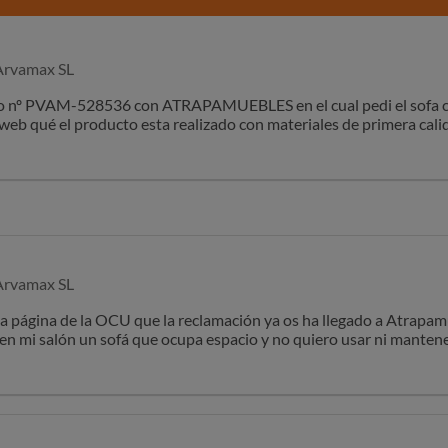
rvamax SL
dido nº PVAM-528536 con ATRAPAMUEBLES en el cual pedi el sofa 
web qué el producto esta realizado con materiales de primera cali
uena al sentarse, es durísimo, para sacar la parte de sofa cama ti
 del chaiselonge con almacenaje lo subes y se desmonta todo al s
que puedo devolverlo pero que los gastos de la devolución corren
 de envío por un producto que no cumple con las indicaciones de 
rvamax SL
a página de la OCU que la reclamación ya os ha llegado a Atrapamu
en mi salón un sofá que ocupa espacio y no quiero usar ni mantene