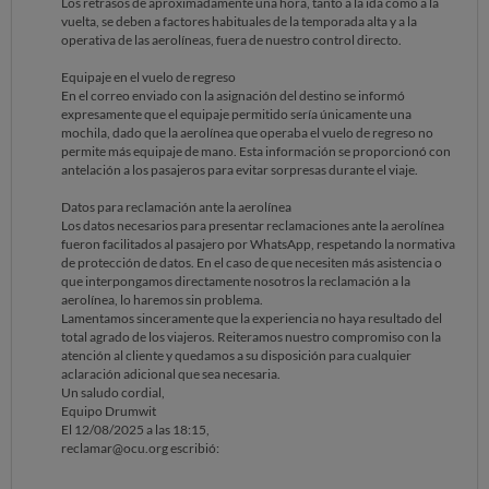
Los retrasos de aproximadamente una hora, tanto a la ida como a la
debido al riesgo alto de incendio, lo que limitó severamente las
vuelta, se deben a factores habituales de la temporada alta y a la
actividades previstas.
operativa de las aerolíneas, fuera de nuestro control directo.
En el vuelo de regreso, se cambió de aerolínea, obligándome a facturar
Equipaje en el vuelo de regreso
y pagar una maleta que en el vuelo de ida pude llevar como equipaje de
En el correo enviado con la asignación del destino se informó
mano sin problema. Además, el vuelo de regreso sufrió un retraso de
expresamente que el equipaje permitido sería únicamente una
casi una hora.
mochila, dado que la aerolínea que operaba el vuelo de regreso no
permite más equipaje de mano. Esta información se proporcionó con
2. Negativa a facilitar información personal
antelación a los pasajeros para evitar sorpresas durante el viaje.
Actualmente estoy reclamando a la aerolínea el cobro indebido por la
maleta y el retraso del vuelo, ya que cumple con los estándares
Datos para reclamación ante la aerolínea
considerados como equipaje de mano. Sin embargo, me indican que
Los datos necesarios para presentar reclamaciones ante la aerolínea
no pueden facilitarme los datos del vuelo alegando la Ley de
fueron facilitados al pasajero por WhatsApp, respetando la normativa
Protección de Datos, a pesar de que el billete está emitido a mi nombre
de protección de datos. En el caso de que necesiten más asistencia o
y soy la interesada. Considero que esta negativa carece de fundamento
que interpongamos directamente nosotros la reclamación a la
legal, ya que el artículo 15 del Reglamento General de Protección de
aerolínea, lo haremos sin problema.
Datos (RGPD) y el artículo 13 de la Ley Orgánica 3/2018 (LOPDGDD)
Lamentamos sinceramente que la experiencia no haya resultado del
me reconocen el derecho a acceder a mis datos personales y a recibir
total agrado de los viajeros. Reiteramos nuestro compromiso con la
información sobre su tratamiento. La referencia y los detalles del vuelo
atención al cliente y quedamos a su disposición para cualquier
forman parte de mis datos personales.
aclaración adicional que sea necesaria.
Un saludo cordial,
3. Solicito
Equipo Drumwit
El 12/08/2025 a las 18:15,
Que se inste a Drumwit a facilitar de forma inmediata la referencia y
reclamar@ocu.org escribió:
detalles del vuelo de regreso.