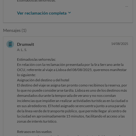
Estimados/as señores/as:
Ver reclamación completa
Me pongo en contacto con ustedes porque me gustaría presentar una
reclamación contra la empresa Drumwit por las incidencias sufridas en
Mensajes (1)
un viaje contratado con ellos, así como por la negativa a facilitarme
información personal que me impide ejercitar mis derechos como
pasajera.
Drumwit
14/08/2025
A: L. S.
1. Hechos
Estimados/as señores/as:
El pasado 08/08/2025, Drumwit nos asignó un viaje sorpresa a Lisboa,
En relación con la reclamación presentada por la Sra Serrano ante la
que es el fin de su actividad.
OCU, referente al viaje a Lisboa del 08/08/2025, queremos manifestar
lo siguiente:
La asignación se realizó tardíamente, lo que impidió que el destino
Asignación del destino y del hotel
pudiera ser otro en mejores condiciones, de haberse hecho con la
El destino del viaje se asigna tan pronto como recibimos la reserva, por
debida antelación. El día del vuelo, la hora del despegue se demoró
lo que no puede considerarse tardía. Lisboa es uno de los destinos más
cerca de una hora. Cuando se pusieron en contacto con nosotros para
demandados durante la temporada de verano y no nos constan
preguntarnos que tal y se lo contamos, su respuesta fue prácticamente
incidencias que impidieran realizar actividades turísticas en la ciudad o
como dejarnos en leído.
en sus alrededores. El hotel asignado se encuentra junto a una parada
de la línea verde de transporte público, que permite llegar al centro de
El hotel asignado estaba muy alejado del centro, dificultando el acceso
la ciudad en aproximadamente 15 minutos, facilitando el acceso a las
a zonas de interés turístico.
zonas de interés turístico.
Durante nuestra estancia, gran parte de la ciudad estaba en obras y las
Retrasos en los vuelos
zonas de alrededor, de interés turístico, prácticamente confinada