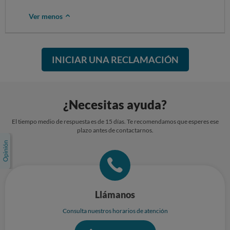
Que se estudie la devolución de los importes abonados por la
facturación obligatoria de la maleta.
Ver menos
Que se tomen medidas para que estas prácticas no se repitan,
garantizando una asignación de viajes competente.
INICIAR UNA RECLAMACIÓN
Sin otro particular, atentamente.
¿Necesitas ayuda?
El tiempo medio de respuesta es de 15 días. Te recomendamos que esperes ese
plazo antes de contactarnos.
Llámanos
Consulta nuestros horarios de atención