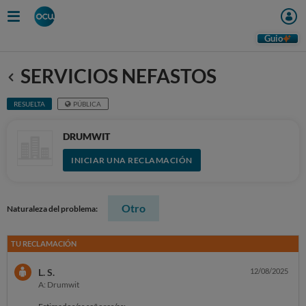
Guio
SERVICIOS NEFASTOS
Anterior
RESUELTA
PÚBLICA
DRUMWIT
INICIAR UNA RECLAMACIÓN
Otro
Naturaleza del problema:
TU RECLAMACIÓN
L. S.
12/08/2025
A: Drumwit