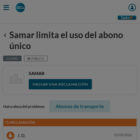
Guio
Samar limita el uso del abono
Anterior
único
CLOSED
PÚBLICA
SAMAR
INICIAR UNA RECLAMACIÓN
Abonos de transporte
Naturaleza del problema:
TU RECLAMACIÓN
J. D.
05/03/2026