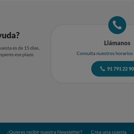
yuda?
Llámanos
uesta es de 15 días.
Consulta nuestros horarios
speres ese plazo
91 791 22 9
¿Quieres recibir nuestra Newsletter?
Crea una cuenta