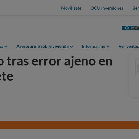
Movilízate
OCU Inversiones
Ben
Guio
os
Asesorarme sobre vivienda
Informarme
Ver venta
 tras error ajeno en
ete