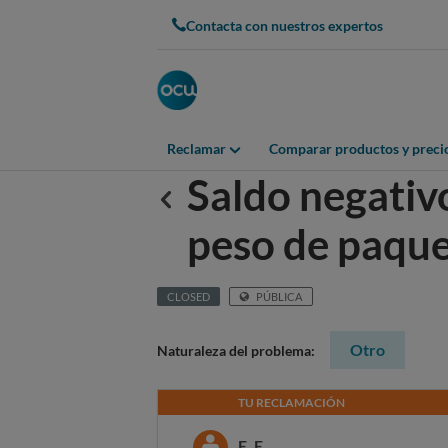
Contacta con nuestros expertos
Reclamar
Comparar productos y preci
Saldo negativo
Anterior
peso de paqu
CLOSED
PÚBLICA
Otro
Naturaleza del problema:
TU RECLAMACIÓN
E. E.