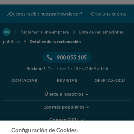
¿Quieres recibir nuestra Newsletter?
Crea una cuenta
Reclamar a una empresa
Lista de reclamaciones
públicas
Detalles de la reclamación
900 055 105
Reclama!
De L a J de 9 a 18 h y V de 9 a 14 h
CONTACTAR
REVISTAS
OFERTAS-OCU
Únete a nosotros
Los más populares
Conoce OCU
Configuración de Cookies.
Más Información