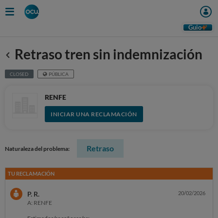
Guio
Retraso tren sin indemnización
Anterior
CLOSED
PÚBLICA
RENFE
INICIAR UNA RECLAMACIÓN
Retraso
Naturaleza del problema:
TU RECLAMACIÓN
P. R.
20/02/2026
A: RENFE