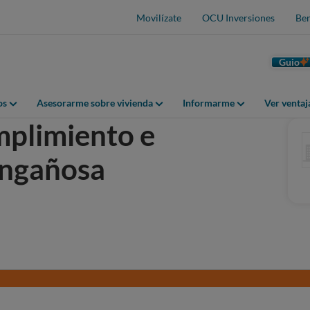
Movilízate
OCU Inversiones
Ben
Guio
os
Asesorarme sobre vivienda
Informarme
Ver venta
mplimiento e
engañosa