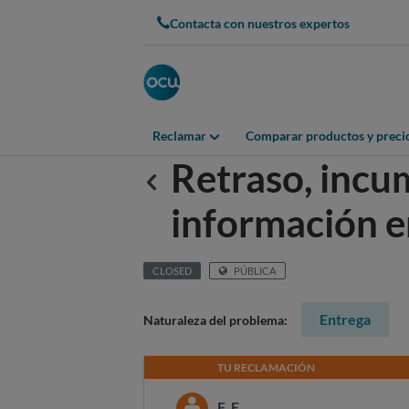
Contacta con nuestros expertos
Reclamar
Comparar productos y preci
Retraso, incu
Anterior
información 
CLOSED
PÚBLICA
Entrega
Naturaleza del problema:
TU RECLAMACIÓN
F. E.