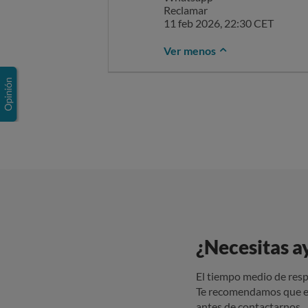
Reclamar
Muchas gracias.
11 feb 2026, 22:30 CET
Departamento de Atención al 
RegaloOriginal.com
Ver menos
Whatsapp
Reclamar
10 feb 2026, 20:30 CET
¿Necesitas a
El tiempo medio de resp
Te recomendamos que e
antes de contactarnos.