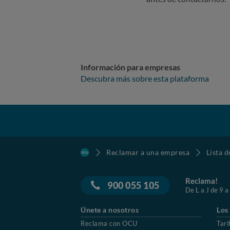
Información para empresas
Descubra más sobre esta plataforma
Reclamar a una empresa
Lista 
Reclama!
900 055 105
De L a J de 9 a
Únete a nosotros
Los
Reclama con OCU
Tari