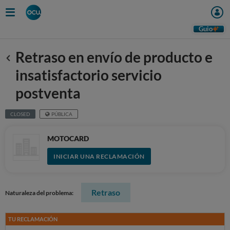
Guio
Retraso en envío de producto e
Anterior
insatisfactorio servicio
postventa
CLOSED
PÚBLICA
MOTOCARD
INICIAR UNA RECLAMACIÓN
Retraso
Naturaleza del problema:
TU RECLAMACIÓN