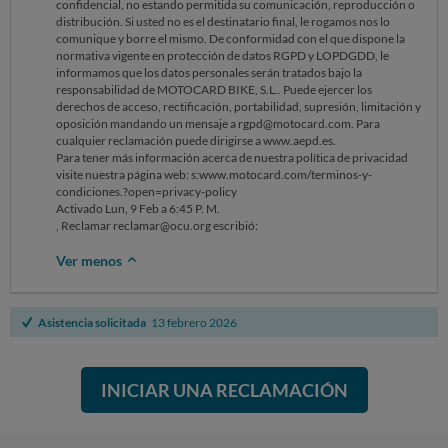
confidencial, no estando permitida su comunicación, reproducción o
por la tarde), en el que se me vuelve a indicar que el pedido se ha
distribución. Si usted no es el destinatario final, le rogamos nos lo
retrasado 2 días y que cuando llegue a almacén, lo enviarán con la
comunique y borre el mismo. De conformidad con el que dispone la
máxima prioridad a la tienda y después me informarán de cuando
normativa vigente en protección de datos RGPD y LOPDGDD, le
puedo pasar a recogerlo.
informamos que los datos personales serán tratados bajo la
responsabilidad de MOTOCARD BIKE, S.L.. Puede ejercer los
El problema de lo anteriormente escrito, no solo es que bailen las
derechos de acceso, rectificación, portabilidad, supresión, limitación y
fechas constantemente, sino que la atención postventa se realiza a
oposición mandando un mensaje a rgpd@motocard.com. Para
través de medios automáticos que no dan información real, por lo que
cualquier reclamación puede dirigirse a www.aepd.es.
solicito que una persona contacte conmigo y me informe de la
Para tener más información acerca de nuestra política de privacidad
situación. En resumidas cuentas, que se me faciliten plazos de entrega
visite nuestra página web: s:www.motocard.com/terminos-y-
claros y realistas o, si no disponen del producto, me lo comuniquen a la
condiciones.?open=privacy-policy
mayor brevedad para poder tomar una decisión.
Activado Lun, 9 Feb a 6:45 P. M.
, Reclamar reclamar@ocu.org escribió:
Ver menos
Asistencia solicitada
13 febrero 2026
INICIAR UNA RECLAMACIÓN