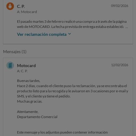
C. P.
09/02/2026
A: Motocard
El pasado martes 3 de febrero realicé una compra a través de la página
web de MOTOCARD. La fecha prevista de entrega estaba establecida
para el viernes 6 de febrero. La forma de recepción del pedido estaba
Ver reclamación completa
seleccionada como "recogida en tienda"
El viernes, al no recibir ningún tipo de confirmación, intenté durante la
Mensajes (1)
mañana comunicar con la tienda (calle Bravo Murillo 14 - Madrid)
hasta en tres ocasiones. Tras la última llamada, y en vista de la
imposibilidad para contactar con ellos a través de esta vía, decidí
Motocard
12/02/2026
acudir a la tienda. Se me informó que no habían recibido el pedido,
A: C. P.
pero que les figuraba en el ordenador como que estaba en envío a
tienda, por lo que en uno o dos días lo recibirían. Poco después recibí
Buenas tardes,
un correo en el que se me decía que el pedido se había retrasado dos
Hace 2 días, cuando el cliente puso la reclamación, ya se encontraba el
días y que, tras ese tiempo, llegaría a su almacén y posteriormente se
producto listo para la recogida y le avisaron en 3 ocasiones por e-mail y
enviaría a tienda.
SMS, y el cliente ya tiene el pedido.
Muchas gracias.
El sábado 7 recibí un nuevo correo en el que se me indicaba que el
pedido seguía en preparación.
Atentamente,
Departamento Comercial
Hoy, lunes 9 de febrero, a las 12:39 pm he recibido un correo en el que
se me decía que el pedido fue enviado a tienda el jueves 5 de febrero y
que debería llegar entre hoy y mañana. Posteriormente, a las 16:07 pm,
Este mensaje y los adjuntos pueden contener información
he vuelto a recibir otro correo (como el que recibí el pasado viernes