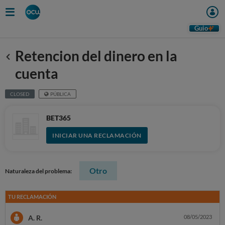
Guio
Retencion del dinero en la
Anterior
cuenta
CLOSED
PÚBLICA
BET365
INICIAR UNA RECLAMACIÓN
Otro
Naturaleza del problema:
TU RECLAMACIÓN
A. R.
08/05/2023