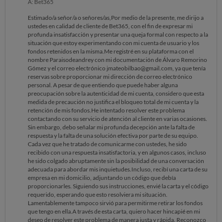
A: Bet365
Estimado/a señor/a o señores/as,Por medio de la presente, me dirijo a
ustedes en calidad de cliente de Bet365, con el fin de expresar mi
profunda insatisfacción y presentar una queja formal con respecto a la
situación que estoy experimentando con mi cuenta de usuario y los
fondos retenidos en la misma.Me registré en su plataforma con el
nombre Paraisodeandrey con mi documentación de Álvaro Remorino
Gómez y el correo electrónico jmateobilbao@gmail.com, ya que tenía
reservas sobre proporcionar mi dirección de correo electrónico
personal. A pesar de que entiendo que puede haber alguna
preocupación sobre la autenticidad de mi cuenta, considero que esta
medida de precaución no justifica el bloqueo total de mi cuenta y la
retención de mis fondos.He intentado resolver este problema
contactando con su servicio de atención al cliente en varias ocasiones.
Sin embargo, debo señalar mi profunda decepción ante la falta de
respuesta y la falta de una solución efectiva por parte de su equipo.
Cada vez que he tratado de comunicarme con ustedes, he sido
recibido con una respuesta insatisfactoria, y en algunos casos, incluso
he sido colgado abruptamente sin la posibilidad de una conversación
adecuada para abordar mis inquietudes.Incluso, recibí una carta de su
empresa en mi domicilio, adjuntando un código que debía
proporcionarles. Siguiendo sus instrucciones, envié la carta y el código
requerido, esperando que esto resolviera mi situación.
Lamentablemente tampoco sirvió para permitirme retirar los fondos
que tengo en ella.A través de esta carta, quiero hacer hincapié en mi
deseo de resolver este problema de manera justa y rápida. Reconozco