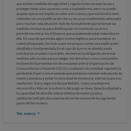
que existen medidas de seguridad y regulaciones necesarias para
proteger tanto a los usuarios como a la plataforma, pero no puedo
aceptar que se me impida acceder a mi cuenta y que mis fondos sean
retenidos sin una justificación clara y sin un procedimiento adecuado
para resolver esta situación.Solicito formalmente que se tomen las
medidas necesarias para desbloquear mi cuenta de usuario y
permitirme retirar los 430 euros que actualmente están retenidos en
ella. En caso de que exista algún motivo legítimo para mantener mi
cuenta bloqueada, les insto a que me proporcionen una explicación
detallada y fundamentada.En el caso de que no se atienda a esta
solicitud en un plazo razonable, me veré en la obligación de tomar
medidas adicionales para proteger mis derechos como consumidor,
incluyendo la presentación de una queja ante la Organización de
Consumidores y Usuarios (OCU) y cualquier otra entidad regulatoria
pertinente.Espero sinceramente que podamos resolver este asunto de
manera amistosa y evitar la necesidad de involucrar a terceros para su
resolución. Estoy seguro/a de que Bet365, como una empresa
reconocida y líder en la industria del juego en línea, tiene la voluntad y
la capacidad de abordar este problema de manera justa y
satisfactoriaAñado documentación en los anexos de los siguientes
pasos del formulario.
Ver menos