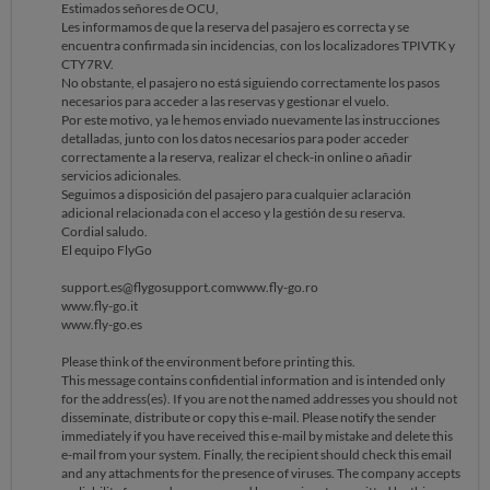
Estimados señores de OCU,
Les informamos de que la reserva del pasajero es correcta y se
encuentra confirmada sin incidencias, con los localizadores TPIVTK y
CTY7RV.
No obstante, el pasajero no está siguiendo correctamente los pasos
necesarios para acceder a las reservas y gestionar el vuelo.
Por este motivo, ya le hemos enviado nuevamente las instrucciones
detalladas, junto con los datos necesarios para poder acceder
correctamente a la reserva, realizar el check-in online o añadir
servicios adicionales.
Seguimos a disposición del pasajero para cualquier aclaración
adicional relacionada con el acceso y la gestión de su reserva.
Cordial saludo.
El equipo FlyGo
support.es@flygosupport.comwww.fly-go.ro
www.fly-go.it
www.fly-go.es
Please think of the environment before printing this.
This message contains confidential information and is intended only
for the address(es). If you are not the named addresses you should not
disseminate, distribute or copy this e-mail. Please notify the sender
immediately if you have received this e-mail by mistake and delete this
e-mail from your system. Finally, the recipient should check this email
and any attachments for the presence of viruses. The company accepts