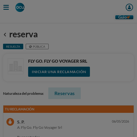
Guio
reserva
Anterior
RESUELTA
PÚBLICA
FLY GO. FLY GO VOYAGER SRL
INICIAR UNA RECLAMACIÓN
Reservas
Naturaleza del problema:
TU RECLAMACIÓN
S. P.
06/05/2026
A: Fly Go. Fly Go Voyager Srl