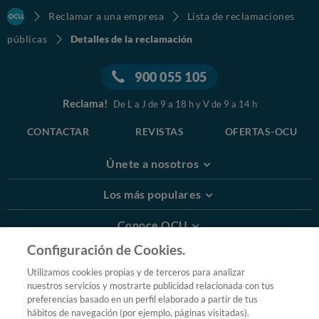
Reclamar a una empresa
Lista de reclamaciones
públicas
Detalles de la reclamación
900 055 105
Reclama!
De L a J de 9 a 18 h y V de 9 a 14 h
CONTACTAR
REVISTAS
OFERTAS-OCU
Únete a nosotros
Los más populares
Conoce OCU
Configuración de Cookies.
Más Información
Utilizamos cookies propias y de terceros para analizar
nuestros servicios y mostrarte publicidad relacionada con tus
© 2026 OCU
preferencias basado en un perfil elaborado a partir de tus
Condiciones generales de contratación de OCU
hábitos de navegación (por ejemplo, páginas visitadas).