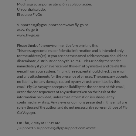
support.es@flygosupport.comwww.fly-go.ro
Muchas gracias por su atención y colaboración.
www.fly-go.it
Un cordial saludo,
www.fly-go.es
El equipo FlyGo
Please think of the environment before printing this.
support.es@flygosupport.comwww.fly-go.ro
This message contains confidential information and is intended only
www.fly-go.it
for the address(es). If you are not the named addresses you should not
www.fly-go.es
disseminate, distribute or copy this e-mail. Please notify the sender
immediately if you have received this e-mail by mistake and delete this
Please think of the environment before printing this.
e-mail from your system. Finally, the recipient should check this email
This message contains confidential information and is intended only
and any attachments for the presence of viruses. The company accepts
for the address(es). If you are not the named addresses you should not
no liability for any damage caused by any virus transmitted by this
disseminate, distribute or copy this e-mail. Please notify the sender
email. Fly Go Voyager accepts no liability for the content of this email,
immediately if you have received this e-mail by mistake and delete this
or for the consequences of any actions taken on the basis of the
e-mail from your system. Finally, the recipient should check this email
information provided, unless that information is subsequently
and any attachments for the presence of viruses. The company accepts
confirmed in writing. Any views or opinions presented in this email are
no liability for any damage caused by any virus transmitted by this
solely those of the author and do not necessarily represent those of Fly
email. Fly Go Voyager accepts no liability for the content of this email,
Go Voyager.
or for the consequences of any actions taken on the basis of the
information provided, unless that information is subsequently
On Wed, 6 May at 8:15 PM
confirmed in writing. Any views or opinions presented in this email are
, Reclamar reclamar@ocu.org wrote:
solely those of the author and do not necessarily represent those of Fly
Go Voyager.
On Thu, 7 May at 11:39 AM
, Support ES support.es@flygosupport.com wrote: