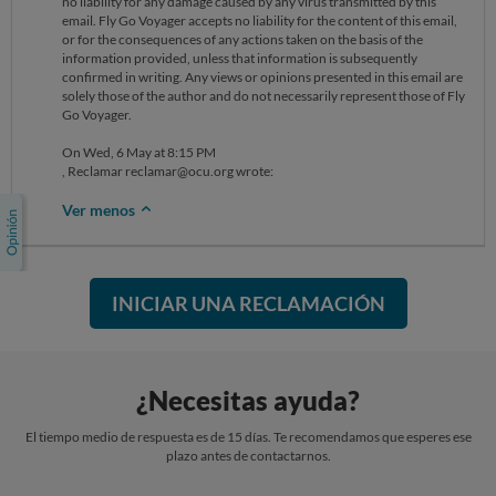
no liability for any damage caused by any virus transmitted by this
email. Fly Go Voyager accepts no liability for the content of this email,
or for the consequences of any actions taken on the basis of the
information provided, unless that information is subsequently
confirmed in writing. Any views or opinions presented in this email are
solely those of the author and do not necessarily represent those of Fly
Go Voyager.
On Wed, 6 May at 8:15 PM
, Reclamar reclamar@ocu.org wrote:
Ver menos
INICIAR UNA RECLAMACIÓN
¿Necesitas ayuda?
El tiempo medio de respuesta es de 15 días. Te recomendamos que esperes ese
plazo antes de contactarnos.