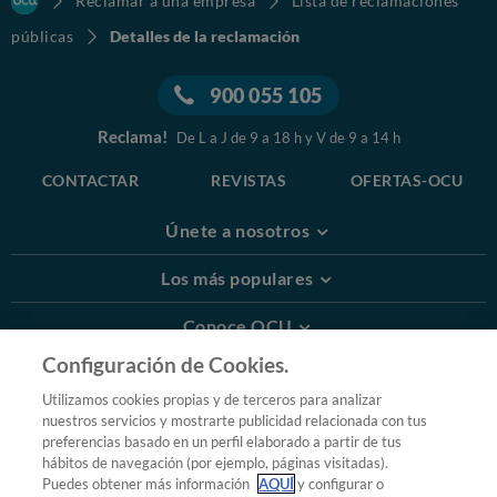
Reclamar a una empresa
Lista de reclamaciones
públicas
Detalles de la reclamación
900 055 105
Reclama!
De L a J de 9 a 18 h y V de 9 a 14 h
CONTACTAR
REVISTAS
OFERTAS-OCU
Únete a nosotros
Los más populares
Conoce OCU
Configuración de Cookies.
Más Información
Utilizamos cookies propias y de terceros para analizar
nuestros servicios y mostrarte publicidad relacionada con tus
© 2026 OCU
preferencias basado en un perfil elaborado a partir de tus
Condiciones generales de contratación de OCU
hábitos de navegación (por ejemplo, páginas visitadas).
Política de privacidad
Puedes obtener más información
AQUÍ
y configurar o