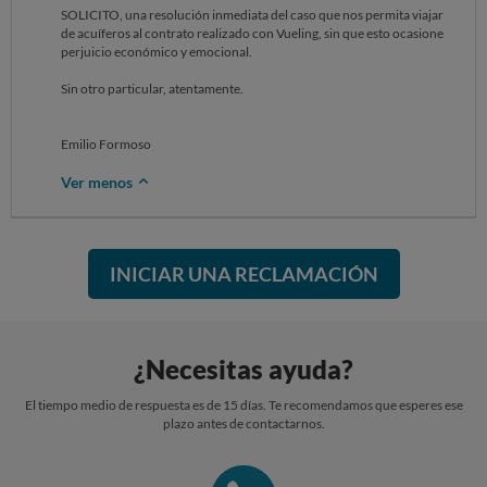
SOLICITO, una resolución inmediata del caso que nos permita viajar
de acuíferos al contrato realizado con Vueling, sin que esto ocasione
perjuicio económico y emocional.
Sin otro particular, atentamente.
Emilio Formoso
Ver menos
INICIAR UNA RECLAMACIÓN
¿Necesitas ayuda?
El tiempo medio de respuesta es de 15 días. Te recomendamos que esperes ese
plazo antes de contactarnos.