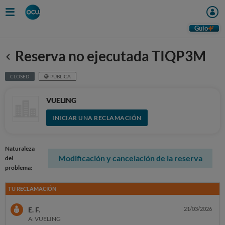
Guio
Reserva no ejecutada TIQP3M
Anterior
CLOSED
PÚBLICA
VUELING
INICIAR UNA RECLAMACIÓN
Naturaleza
Modificación y cancelación de la reserva
del
problema:
TU RECLAMACIÓN
E. F.
21/03/2026
A: VUELING