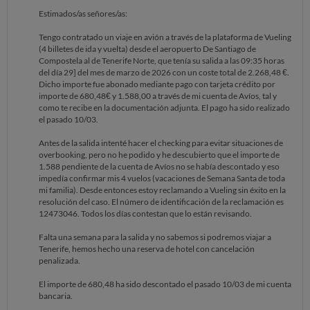
Estimados/as señores/as:
Tengo contratado un viaje en avión a través de la plataforma de Vueling
(4 billetes de ida y vuelta) desde el aeropuerto De Santiago de
Compostela al de Tenerife Norte, que tenía su salida a las 09:35 horas
del día 29] del mes de marzo de 2026 con un coste total de 2.268,48 €.
Dicho importe fue abonado mediante pago con tarjeta crédito por
importe de 680,48€ y 1.588,00 a través de mi cuenta de Avíos, tal y
como te recibe en la documentación adjunta. El pago ha sido realizado
el pasado 10/03.
Antes de la salida intenté hacer el checking para evitar situaciones de
overbooking, pero no he podido y he descubierto que el importe de
1.588 pendiente de la cuenta de Avíos no se había descontado y eso
impedía confirmar mis 4 vuelos (vacaciones de Semana Santa de toda
mi familia). Desde entonces estoy reclamando a Vueling sin éxito en la
resolución del caso. El número de identificación de la reclamación es
12473046. Todos los días contestan que lo están revisando.
Falta una semana para la salida y no sabemos si podremos viajar a
Tenerife, hemos hecho una reserva de hotel con cancelación
penalizada.
El importe de 680,48 ha sido descontado el pasado 10/03 de mi cuenta
bancaria.