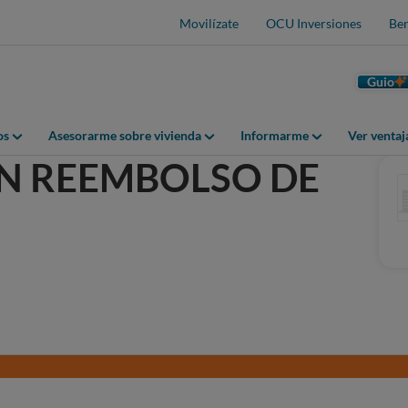
Movilízate
OCU Inversiones
Ben
Guio
os
Asesorarme sobre vivienda
Informarme
Ver venta
N REEMBOLSO DE