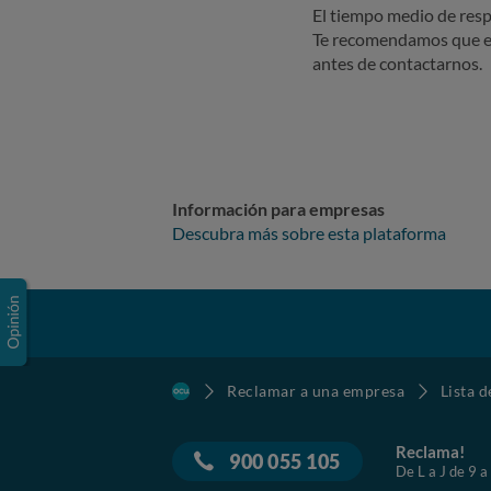
El tiempo medio de resp
Te recomendamos que e
antes de contactarnos.
Información para empresas
Descubra más sobre esta plataforma
Reclamar a una empresa
Lista 
Reclama!
900 055 105
De L a J de 9 a