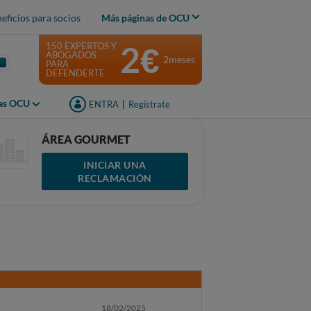
eficios para socios
Más páginas de OCU
2€
150 EXPERTOS Y
ABOGADOS
2meses
PARA
DEFENDERTE
jas OCU
ENTRA
|
Regístrate
ÁREA GOURMET
INICIAR UNA
RECLAMACIÓN
18/02/2025