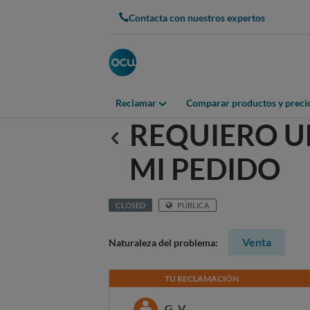
Contacta con nuestros expertos
Reclamar
Comparar productos y preci
REQUIERO U
Anterior
MI PEDIDO
CLOSED
PÚBLICA
Venta
Naturaleza del problema:
TU RECLAMACIÓN
G. V.