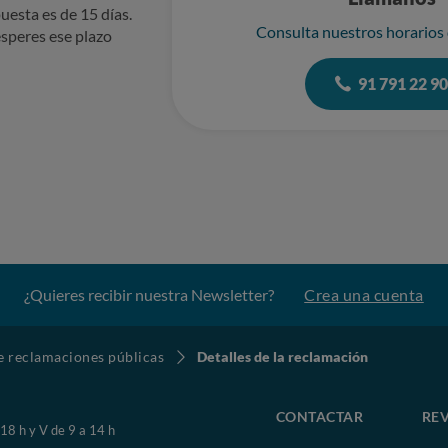
uesta es de 15 días.
Consulta nuestros horarios
speres ese plazo
91 791 22 9
¿Quieres recibir nuestra Newsletter?
Crea una cuenta
de reclamaciones públicas
Detalles de la reclamación
CONTACTAR
REV
 18 h y V de 9 a 14 h