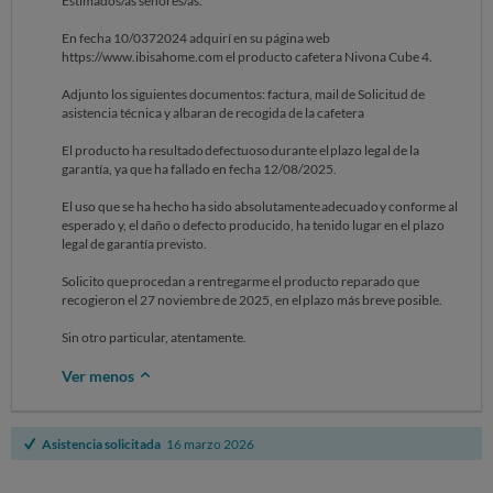
Estimados/as señores/as:
En fecha 10/0372024 adquirí en su página web
https://www.ibisahome.com el producto cafetera Nivona Cube 4.
Adjunto los siguientes documentos: factura, mail de Solicitud de
asistencia técnica y albaran de recogida de la cafetera
El producto ha resultado defectuoso durante el plazo legal de la
garantía, ya que ha fallado en fecha 12/08/2025.
El uso que se ha hecho ha sido absolutamente adecuado y conforme al
esperado y, el daño o defecto producido, ha tenido lugar en el plazo
legal de garantía previsto.
Solicito que procedan a rentregarme el producto reparado que
recogieron el 27 noviembre de 2025, en el plazo más breve posible.
Sin otro particular, atentamente.
Ver menos
Asistencia solicitada
16 marzo 2026