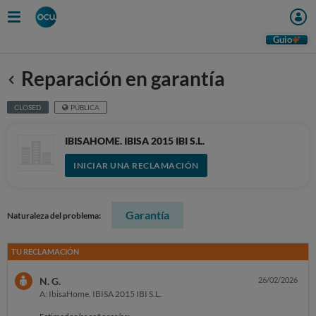
Guio
Reparación en garantía
Anterior
CLOSED
PÚBLICA
IBISAHOME. IBISA 2015 IBI S.L.
INICIAR UNA RECLAMACIÓN
Garantía
Naturaleza del problema:
TU RECLAMACIÓN
N. G.
26/02/2026
A: IbisaHome. IBISA 2015 IBI S.L.