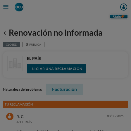
Guio
Renovación no informada
Anterior
CLOSED
PÚBLICA
EL PAÍS
INICIAR UNA RECLAMACIÓN
Facturación
Naturaleza del problema:
TU RECLAMACIÓN
R. C.
08/05/2026
A: EL PAÍS