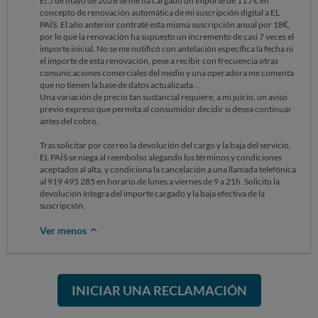
El 5 de mayo de 2026 se me ha cargado un importe de 115 € en
concepto de renovación automática de mi suscripción digital a EL
PAÍS. El año anterior contraté esta misma suscripción anual por 18€,
por lo que la renovación ha supuesto un incremento de casi 7 veces el
importe inicial. No se me notificó con antelación específica la fecha ni
el importe de esta renovación, pese a recibir con frecuencia otras
comunicaciones comerciales del medio y una operadora me comenta
que no tienen la base de datos actualizada…
Una variación de precio tan sustancial requiere, a mi juicio, un aviso
previo expreso que permita al consumidor decidir si desea continuar
antes del cobro.
Tras solicitar por correo la devolución del cargo y la baja del servicio,
EL PAÍS se niega al reembolso alegando los términos y condiciones
aceptados al alta, y condiciona la cancelación a una llamada telefónica
al 919 495 285 en horario de lunes a viernes de 9 a 21h. Solicito la
devolución íntegra del importe cargado y la baja efectiva de la
suscripción.
Ver menos
INICIAR UNA RECLAMACIÓN