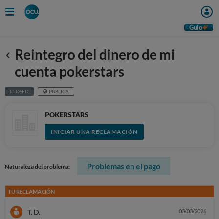
Guio
Reintegro del dinero de mi
Anterior
cuenta pokerstars
CLOSED
PÚBLICA
POKERSTARS
INICIAR UNA RECLAMACIÓN
Problemas en el pago
Naturaleza del problema:
TU RECLAMACIÓN
T. D.
03/03/2026