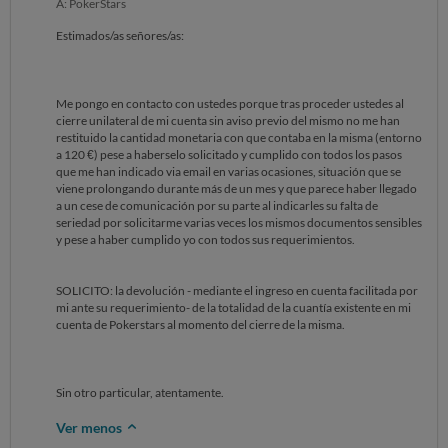
A: PokerStars
Estimados/as señores/as:
Me pongo en contacto con ustedes porque tras proceder ustedes al
cierre unilateral de mi cuenta sin aviso previo del mismo no me han
restituido la cantidad monetaria con que contaba en la misma (entorno
a 120 €) pese a haberselo solicitado y cumplido con todos los pasos
que me han indicado via email en varias ocasiones, situación que se
viene prolongando durante más de un mes y que parece haber llegado
a un cese de comunicación por su parte al indicarles su falta de
seriedad por solicitarme varias veces los mismos documentos sensibles
y pese a haber cumplido yo con todos sus requerimientos.
SOLICITO: la devolución - mediante el ingreso en cuenta facilitada por
mi ante su requerimiento- de la totalidad de la cuantía existente en mi
cuenta de Pokerstars al momento del cierre de la misma.
Sin otro particular, atentamente.
Ver menos