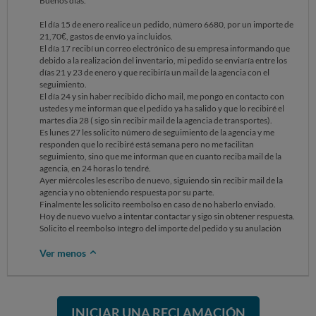
Buenos días.
El día 15 de enero realice un pedido, número 6680, por un importe de
21,70€, gastos de envío ya incluidos.
El día 17 recibí un correo electrónico de su empresa informando que
debido a la realización del inventario, mi pedido se enviaría entre los
días 21 y 23 de enero y que recibiría un mail de la agencia con el
seguimiento.
El día 24 y sin haber recibido dicho mail, me pongo en contacto con
ustedes y me informan que el pedido ya ha salido y que lo recibiré el
martes dia 28 ( sigo sin recibir mail de la agencia de transportes).
Es lunes 27 les solicito número de seguimiento de la agencia y me
responden que lo recibiré está semana pero no me facilitan
seguimiento, sino que me informan que en cuanto reciba mail de la
agencia, en 24 horas lo tendré.
Ayer miércoles les escribo de nuevo, siguiendo sin recibir mail de la
agencia y no obteniendo respuesta por su parte.
Finalmente les solicito reembolso en caso de no haberlo enviado.
Hoy de nuevo vuelvo a intentar contactar y sigo sin obtener respuesta.
Solicito el reembolso íntegro del importe del pedido y su anulación
Ver menos
INICIAR UNA RECLAMACIÓN