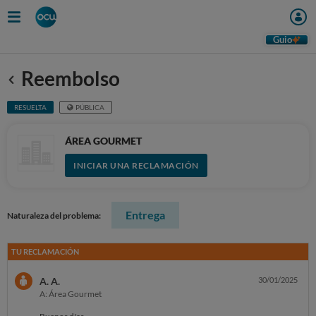
Guio
Reembolso
Anterior
RESUELTA
PÚBLICA
ÁREA GOURMET
INICIAR UNA RECLAMACIÓN
Entrega
Naturaleza del problema:
TU RECLAMACIÓN
A. A.
30/01/2025
A: Área Gourmet