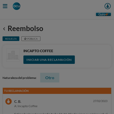
Guio
Reembolso
Anterior
RESUELTA
PÚBLICA
INCAPTO COFFEE
INICIAR UNA RECLAMACIÓN
Otro
Naturaleza del problema:
TU RECLAMACIÓN
C. B.
27/02/2023
A: Incapto Coffee