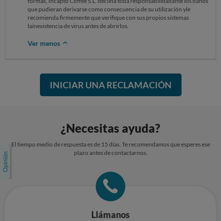
formas, Incapto Coffee S.L. declina toda responsabilidadante los daños
que pudieran derivarse como consecuencia de su utilización yle
recomienda firmemente que verifique con sus propios sistemas
lainexistencia de virus antes de abrirlos.
Ver menos
INICIAR UNA RECLAMACIÓN
¿Necesitas ayuda?
El tiempo medio de respuesta es de 15 días. Te recomendamos que esperes ese
plazo antes de contactarnos.
Llámanos