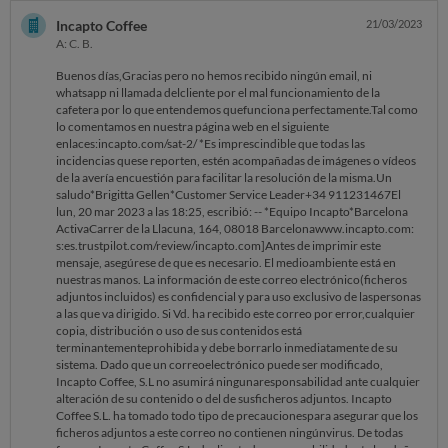
repararemos sin coste para el cliente. Adjunto la ficha técnica de la
reparación. Si necesitan más información, no duden en volver a
Incapto Coffee
21/03/2023
contactarnos.Un cordial saludoBrigitta GellenCustomer Service
A: C. B.
Leader+34 911231467El lun, 27 feb 2023 a las 11:19, escribió: --
Equipo IncaptoBarcelona ActivaCarrer de la Llacuna, 164, 08018
Buenos días,Gracias pero no hemos recibido ningún email, ni
Barcelonawww.incapto.comAntes de imprimir este mensaje,
whatsapp ni llamada delcliente por el mal funcionamiento de la
asegúrese de que es necesario. El medio ambiente está en nuestras
cafetera por lo que entendemos quefunciona perfectamente.Tal como
manos. La información de este correo electrónico (ficheros adjuntos
lo comentamos en nuestra página web en el siguiente
incluidos) es confidencial y para uso exclusivo de las personas a las que
enlaces:incapto.com/sat-2/ *Es imprescindible que todas las
va dirigido. Si Vd. ha recibido este correo por error, cualquier copia,
incidencias quese reporten, estén acompañadas de imágenes o vídeos
distribución o uso de sus contenidos está terminantemente prohibida
de la avería encuestión para facilitar la resolución de la misma.Un
y debe borrarlo inmediatamente de su sistema. Dado que un correo
saludo*Brigitta Gellen*Customer Service Leader+34 911231467El
electrónico puede ser modificado, Incapto Coffee, S.L no asumirá
lun, 20 mar 2023 a las 18:25, escribió: -- *Equipo Incapto*Barcelona
ninguna responsabilidad ante cualquier alteración de su contenido o
ActivaCarrer de la Llacuna, 164, 08018 Barcelonawww.incapto.com:
del de sus ficheros adjuntos. Incapto Coffee S.L. ha tomado todo tipo
s:es.trustpilot.com/review/incapto.com]Antes de imprimir este
de precauciones para asegurar que los ficheros adjuntos a este correo
mensaje, asegúrese de que es necesario. El medioambiente está en
no contienen ningún virus. De todas formas, Incapto Coffee S.L.
nuestras manos. La información de este correo electrónico(ficheros
declina toda responsabilidad ante los daños que pudieran derivarse
adjuntos incluidos) es confidencial y para uso exclusivo de laspersonas
como consecuencia de su utilización y le recomienda firmemente que
a las que va dirigido. Si Vd. ha recibido este correo por error,cualquier
verifique con sus propios sistemas la inexistencia de virus antes de
copia, distribución o uso de sus contenidos está
abrirlos.
terminantementeprohibida y debe borrarlo inmediatamente de su
sistema. Dado que un correoelectrónico puede ser modificado,
Incapto Coffee, S.L no asumirá ningunaresponsabilidad ante cualquier
alteración de su contenido o del de susficheros adjuntos. Incapto
Coffee S.L. ha tomado todo tipo de precaucionespara asegurar que los
ficheros adjuntos a este correo no contienen ningúnvirus. De todas