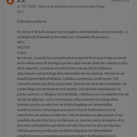
A. R.
05/08/2025
A: TECTAKE. Ibérica de Distribuciones online del Hogar
SLU
Estimados señores
En fecha 9 de julio adquirí en su página web tecktake.es el producto . 2
unidades de Estantería de metal con 3 estantes de mosaico
SKU:
402770
Color:
terracota. Cuando la compañía de transporte hizo la entrega se anotó
en los albaranes de entrega que las cajas venían abiertas y destrozadas.
Acto seguido ,contacte via email informando del problema y
adjuntando varias fotografias del estado de las mismas. Venian en un
estado lamentable dobladas ,ralladas y pesimas condiciones. Me
comunicasteis que ibais a proceder al envío de otras dos unidades, las
cuales llegaron también en mal estado, una de ellas doblada por la
parte superior y rallada y otra doblada, rallada y con un estante roto.Se
anoto en albarán, os lo comuniqué y documenté con fotografías.
Viendo que los productos recibidos llegaban en lamentables
condiciones os comunique que queria hacer la devolucion y el
reembolso de ambos productos. Me ofrecisteis un descuento si me
quedaba los productos y os dije que no, que no merecia la pena. A lo
que me contestasteis que ibais a enviar otra vez los dos productos.
Viendo que los productos recibidos llegaban en lamentables
condiciones os comunique que queria hacer la devolución y el