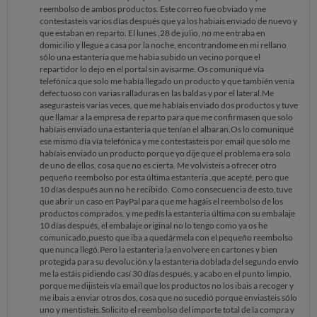
reembolso de ambos productos. Este correo fue obviado y me
contestasteis varios días después que ya los habiais enviado de nuevo y
que estaban en reparto. El lunes ,28 de julio, no me entraba en
domicilio y llegue a casa por la noche, encontrandome en mi rellano
sólo una estanteria que me habia subido un vecino porque el
repartidor lo dejo en el portal sin avisarme. Os comuniqué vía
telefónica que solo me había llegado un producto y que también venía
defectuoso con varias ralladuras en las baldas y por el lateral.Me
asegurasteis varias veces, que me habíais enviado dos productos y tuve
que llamar a la empresa de reparto para que me confirmasen que solo
habíais enviado una estanteria que tenían el albaran.Os lo comuniqué
ese mismo día vía telefónica y me contestasteis por email que sólo me
habíais enviado un producto porque yo dije que el problema era solo
de uno de ellos, cosa que no es cierta. Me volvisteis a ofrecer otro
pequeño reembolso por esta última estanteria ,que acepté, pero que
10 días después aun no he recibido. Como consecuencia de esto,tuve
que abrir un caso en PayPal para que me hagáis el reembolso de los
productos comprados, y me pedís la estanteria última con su embalaje
10 días después, el embalaje original no lo tengo como ya os he
comunicado,puesto que iba a quedármela con el pequeño reembolso
que nunca llegó.Pero la estanteria la envolvere en cartones y bien
protegida para su devolución.y la estanteria doblada del segundo envío
me la estáis pidiendo casí 30 días después, y acabo en el punto limpio,
porque me dijisteis vía email que los productos no los ibais a recoger y
me ibais a enviar otros dos, cosa que no sucedió porque enviasteis sólo
uno y mentisteis.Solicito el reembolso del importe total de la compra y