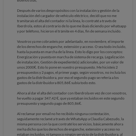
Buenos días,
Después de varios despropósitos con la instalación y gestión de la
instalación del cargador de vehículo eléctrico, decidí que no me
tramitarais el alta del contador ni la linea, lo contraté a través de
Iberdrola, estos al contrario de lo que me ibais diciendo por whatsapp
y por teléfono, hicieron el trámite en 4 días, fin de semana incluido.
Vosotros ya me cobrasteis por adelantado, en noviembre, el importe
de los derechos de enganche, extensión y acceso. O sea todo incluido,
hasta la puesta en marcha de la línea. Esto lo digo por los conceptos:
Energización y puesta en marcha de sistema de recarga, Legalización
de instalación, Gestión de expediente(s) adicionales, por un valor de
unos 2000€. Esto lo pone en vuestro presupuesto. Me hicisteis 2
presupuestos y 2 pagos, el primer pago, según vosotros, no incluía los
gastos de la distribuidora, por eso el segundo pago se refería a los
gastos de la distribuidora 805,86€ subía todo esto.
Ahora al dar el alta del contador con Iberdrola en vez de con vosotros,
he vuelto a pagar 347,42 €, que ya estaban incluidos en este segundo
presupuesto y segundo pago de 805,86€.
Al reclamar por email no he recibido ninguna contestación,
seguidamente reclamé a través de WhatsApp a Claudia Cabezudo, la
misma persona con la que contraté los servicios, básicamente ahora
me ha dicho que los derechos de enganche, extensión y acceso no
estaban incluidos, ni tampoco ningún servicio de la distribuidora, al