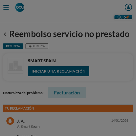
Guio
Reembolso servicio no prestado
Anterior
RESUELTA
PÚBLICA
SMART SPAIN
INICIAR UNA RECLAMACIÓN
Facturación
Naturaleza del problema:
TU RECLAMACIÓN
J. A.
14/01/2026
A: Smart Spain