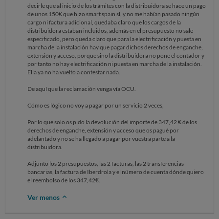
decirle que al inicio de los trámites con la distribuidora se hace un pago
de unos 150€ que hizo smart spain sl, y no me habían pasado ningún
cargo ni factura adicional, quedaba claro que los cargos de la
distribuidora estaban incluidos, además en el presupuesto no sale
especificado, pero queda claro que para la electrificación y puesta en
marcha de la instalación hay que pagar dichos derechos de enganche,
extensión y acceso, porque sino la distribuidora no pone el contador y
por tanto no hay electrificación ni puesta en marcha de la instalación.
Ella ya no ha vuelto a contestar nada.
De aquí que la reclamación venga vía OCU.
Cómo es lógico no voy a pagar por un servicio 2 veces,
Por lo que solo os pido la devolución del importe de 347,42 € de los
derechos de enganche, extensión y acceso que os pagué por
adelantado y no se ha llegado a pagar por vuestra parte a la
distribuidora.
Adjunto los 2 presupuestos, las 2 facturas, las 2 transferencias
bancarias, la factura de Iberdrola y el número de cuenta dónde quiero
el reembolso de los 347,42€.
Ver menos