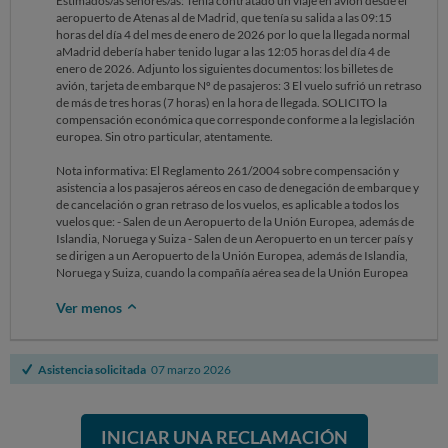
Estimados/as señores/as: Tenía contratado un viaje en avión desde el
aeropuerto de Atenas al de Madrid, que tenía su salida a las 09:15
horas del día 4 del mes de enero de 2026 por lo que la llegada normal
aMadrid debería haber tenido lugar a las 12:05 horas del día 4 de
enero de 2026. Adjunto los siguientes documentos: los billetes de
avión, tarjeta de embarque Nº de pasajeros: 3 El vuelo sufrió un retraso
de más de tres horas (7 horas) en la hora de llegada. SOLICITO la
compensación económica que corresponde conforme a la legislación
europea. Sin otro particular, atentamente.
Nota informativa: El Reglamento 261/2004 sobre compensación y
asistencia a los pasajeros aéreos en caso de denegación de embarque y
de cancelación o gran retraso de los vuelos, es aplicable a todos los
vuelos que: - Salen de un Aeropuerto de la Unión Europea, además de
Islandia, Noruega y Suiza - Salen de un Aeropuerto en un tercer país y
se dirigen a un Aeropuerto de la Unión Europea, además de Islandia,
Noruega y Suiza, cuando la compañía aérea sea de la Unión Europea
Ver menos
Asistencia solicitada
07 marzo 2026
INICIAR UNA RECLAMACIÓN