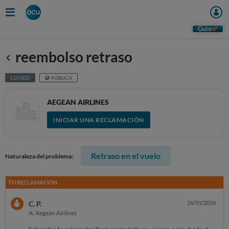
Guio
reembolso retraso
Anterior
CLOSED
PÚBLICA
AEGEAN AIRLINES
INICIAR UNA RECLAMACIÓN
Retraso en el vuelo
Naturaleza del problema:
TU RECLAMACIÓN
C. P.
26/01/2026
A: Aegean Airlines