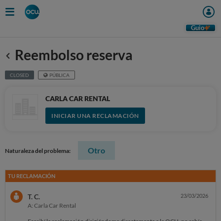
Guio
Reembolso reserva
Anterior
CLOSED
PÚBLICA
CARLA CAR RENTAL
INICIAR UNA RECLAMACIÓN
Otro
Naturaleza del problema:
TU RECLAMACIÓN
T. C.
23/03/2026
A: Carla Car Rental