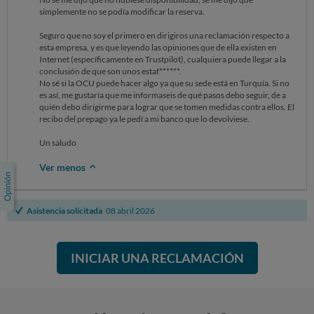
simplemente no se podía modificar la reserva.
Seguro que no soy el primero en dirigiros una reclamación respecto a
esta empresa, y es que leyendo las opiniones que de ella existen en
Internet (específicamente en Trustpilot), cualquiera puede llegar a la
conclusión de que son unos estaf******.
No sé si la OCU puede hacer algo ya que su sede está en Turquía. Si no
es así, me gustaría que me informaseis de qué pasos debo seguir, de a
quién debo dirigirme para lograr que se tomen medidas contra ellos. El
recibo del prepago ya le pedí a mi banco que lo devolviese.
Un saludo
Ver menos
Asistencia solicitada
08 abril 2026
INICIAR UNA RECLAMACIÓN