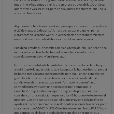
Escribí la reclamación dirigiéndome directamente a la OCU, no sabía
que primero había que dirigirla a la empresa a través de la OCU. Cosa
que me temo va a ser inútil, pero en cualquier caso ahí va tal cual, no la
voy a cambiar ahora.
Alquilé un coche a través de esta empresa para el periodo que va desde
el 27 de marzo al 2 de abril. A la hora de realizar el alquiler, ponía
claramente en la página web que la cancelación era gratuita mientras
no se realizase menos de 48 horas antes del inicio del aquiler.
Pues bien, resulta que necesité cambiar la fecha del alquiler, pero no se
me permitía cambiar las fechas, sólo cancelar. Y resulta que si
cancelaba no me devolvían el prepago.
No he hecho una foto de la pantalla en la que se ofertaba el coche que
alquilé (desde luego si sabía lo que iba a pasar lo hubiese hecho) pero si
he hecho fotos de otro coche ofrecido para alquiler con cancelación
gratuita; a la hora de realizar la reserva, si se mira con detalle las
condiciones de la reserva, aparece información como mínimo
contradictoria ya que en una página web pone tanto que la
cancelación es gratuita como que no es gratuita porque aunque
canceles con una antelación superior a las 48 horas no te devuelven el
prepago; y en otra captura de pantalla, que proviene de la página de
ayuda a la que te remiten en el mail de confirmación de la reserva, pone
claramente que COMO MUCHO te ofrecen un reembolso PARCIAL, lo
que contradice sin lugar a dudas lo de "cancelación gratuita" que