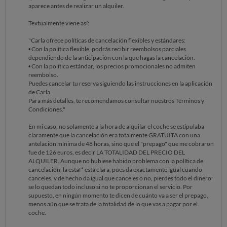
aparece antes de realizar un alquiler.
Textualmente viene así:
"Carla ofrece políticas de cancelación flexibles y estándares:
• Con la política flexible, podrás recibir reembolsos parciales
dependiendo de la anticipación con la que hagas la cancelación.
• Con la política estándar, los precios promocionales no admiten
reembolso.
Puedes cancelar tu reserva siguiendo las instrucciones en la aplicación
de Carla.
Para más detalles, te recomendamos consultar nuestros Términos y
Condiciones."
En mi caso, no solamente a la hora de alquilar el coche se estipulaba
claramente que la cancelación era totalmente GRATUITA con una
antelación mínima de 48 horas, sino que el "prepago" que me cobraron
fue de 126 euros, es decir LA TOTALIDAD DEL PRECIO DEL
ALQUILER. Aunque no hubiese habido problema con la política de
cancelación, la estaf* está clara, pues da exactamente igual cuando
canceles, y de hecho da igual que canceles o no, pierdes todo el dinero:
se lo quedan todo incluso si no te proporcionan el servicio. Por
supuesto, en ningún momento te dicen de cuánto va a ser el prepago,
menos aún que se trata de la totalidad de lo que vas a pagar por el
coche.