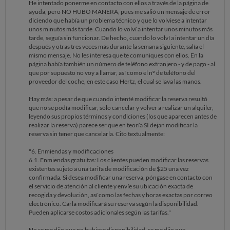
He intentado ponerme en contacto con ellos a través de la página de
ayuda, pero NO HUBO MANERA, pues me salió un mensaje de error
diciendo que había un problema técnico y que lo volviese a intentar
unos minutos más tarde. Cuando lo volví a intentar unos minutos más
tarde, seguía sin funcionar. De hecho, cuando lo volví a intentar un día
después y otras tres veces más durante la semana siguiente, salía el
mismo mensaje. No les interesa que te comuniques con ellos. En la
página había también un número de teléfono extranjero - y de pago - al
que por supuesto no voy a llamar, así como el nº de teléfono del
proveedor del coche, en este caso Hertz, el cual se lava las manos.
Hay más: a pesar de que cuando intenté modificar la reserva resultó
que no se podía modificar, sólo cancelar y volver a realizar un alquiler,
leyendo sus propios términos y condiciones (los que aparecen antes de
realizar la reserva) parece ser que en teoría SI dejan modificar la
reserva sin tener que cancelarla. Cito textualmente:
"6. Enmiendas y modificaciones
6.1. Enmiendas gratuitas: Los clientes pueden modificar las reservas
existentes sujeto a una tarifa de modificación de $25 una vez
confirmada. Si desea modificar una reserva, póngase en contacto con
el servicio de atención al cliente y envíe su ubicación exacta de
recogida y devolución, así como las fechas y horas exactas por correo
electrónico. Carla modificará su reserva según la disponibilidad.
Pueden aplicarse costos adicionales según las tarifas."
No se me dijo que no hubiese disponibilidad, se me dijo que