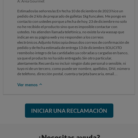
A: Área Gourmet
Estimados/as señores/as:En fecha 10 de diciembre de 2023 hice un
pedido de 2 kits de preparado de galletas 1kg funcakes. Me pongo en
contacto con ustedes porque a fecha de hoy, 23 de diciembre no solo
no he recibido el producto sino que es imposible contactar con
ustedes. No atienden llamada telefónica, no existe la vía wassap que
indican en su página web y no responden a los correos
electrónicos.Adjunto fotocopia desus dos correos de confirmación de
pedido y de fecha estimada de entrega 13 de diciembre.SOLICITO
reembolso integro de las cantidades ya cobradas y cargadas en banco,
ya que el producto no ha sido entregado.Sin otro particular,
atentamente.Recuerda no incluir ningún dato personal o sensible, ni
tuyo ni de un tercero, como puede ser nombre, apellidos, DNI, número
de teléfono, dirección postal, cuenta y tarjeta bancaria, email…
Ver menos
INICIAR UNA RECLAMACIÓN
¿Necesitas ayuda?