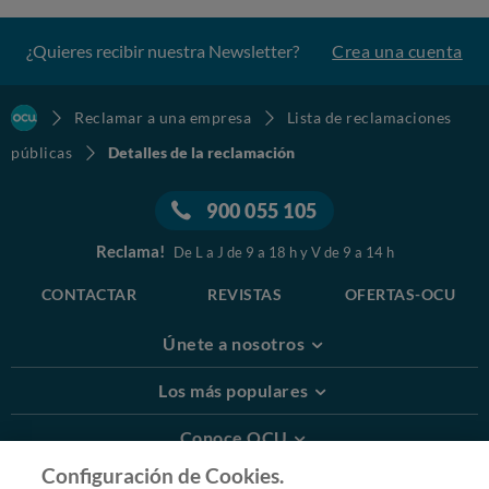
¿Quieres recibir nuestra Newsletter?
Crea una cuenta
Reclamar a una empresa
Lista de reclamaciones
públicas
Detalles de la reclamación
900 055 105
Reclama!
De L a J de 9 a 18 h y V de 9 a 14 h
CONTACTAR
REVISTAS
OFERTAS-OCU
Únete a nosotros
Los más populares
Conoce OCU
Configuración de Cookies.
Más Información