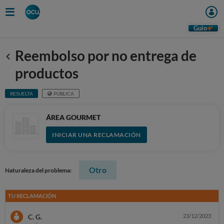
Guio
Reembolso por no entrega de
Anterior
productos
RESUELTA
PÚBLICA
ÁREA GOURMET
INICIAR UNA RECLAMACIÓN
Otro
Naturaleza del problema:
TU RECLAMACIÓN
C. G.
23/12/2023