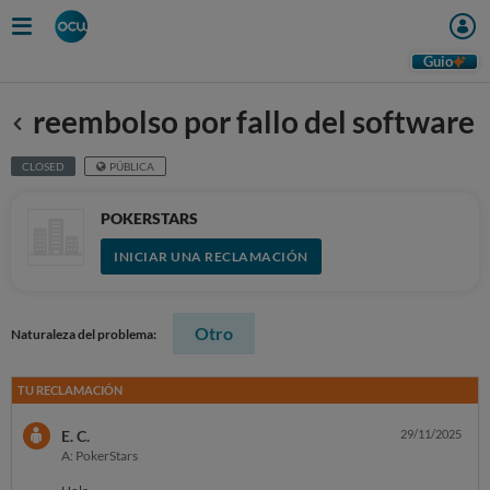
Guio
reembolso por fallo del software
Anterior
CLOSED
PÚBLICA
POKERSTARS
INICIAR UNA RECLAMACIÓN
Otro
Naturaleza del problema:
TU RECLAMACIÓN
E. C.
29/11/2025
A: PokerStars