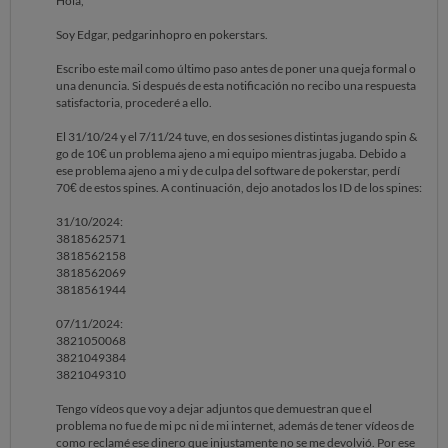
Hola,
Soy Edgar, pedgarinhopro en pokerstars.
Escribo este mail como último paso antes de poner una queja formal o
una denuncia. Si después de esta notificación no recibo una respuesta
satisfactoria, procederé a ello.
El 31/10/24 y el 7/11/24 tuve, en dos sesiones distintas jugando spin &
go de 10€ un problema ajeno a mi equipo mientras jugaba. Debido a
ese problema ajeno a mi y de culpa del software de pokerstar, perdí
70€ de estos spines. A continuación, dejo anotados los ID de los spines:
31/10/2024:
3818562571
3818562158
3818562069
3818561944
07/11/2024:
3821050068
3821049384
3821049310
Tengo vídeos que voy a dejar adjuntos que demuestran que el
problema no fue de mi pc ni de mi internet, además de tener vídeos de
como reclamé ese dinero que injustamente no se me devolvió. Por ese