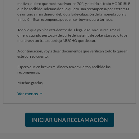
motivo, quiero que me devuelvan los 70€, y debido al trato HORRIBLE
que he recibido, además de ello quiero una recompensa por estar más
de un año sin mi dinero, debido a la devaluación de la moneda con la
inflación. Esa recompensa pueden ser buy-ins para torneos.
Todo lo que yo hice está dentro de la legalidad, ya que reclamé el
dinero cuando pertoca y de parte del sistema de pokerstars solo tuve
mentiras y un trato que deja MUCHO que desear.
A continuación, voy a dejar documentos que verifican todo lo que en
este correo cuento.
Espero que en breves mi dinero sea devuelto y recibido las
recompensas,
Muchas gracias,
Ver menos
INICIAR UNA RECLAMACIÓN