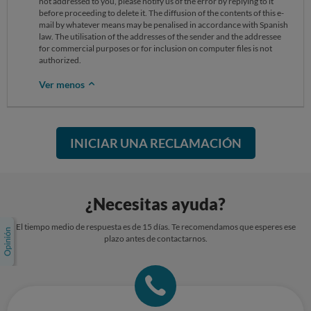
not addressed to you, please notify us of the error by replying to it
before proceeding to delete it. The diffusion of the contents of this e-
mail by whatever means may be penalised in accordance with Spanish
law. The utilisation of the addresses of the sender and the addressee
for commercial purposes or for inclusion on computer files is not
authorized.
Ver menos
INICIAR UNA RECLAMACIÓN
¿Necesitas ayuda?
El tiempo medio de respuesta es de 15 días. Te recomendamos que esperes ese
plazo antes de contactarnos.