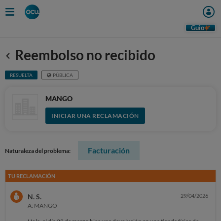
Guio
Reembolso no recibido
Anterior
RESUELTA
PÚBLICA
MANGO
INICIAR UNA RECLAMACIÓN
Facturación
Naturaleza del problema:
TU RECLAMACIÓN
N. S.
29/04/2026
A: MANGO