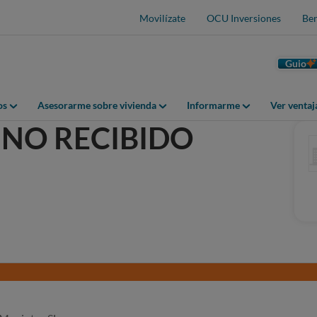
Movilízate
OCU Inversiones
Ben
Guio
os
Asesorarme sobre vivienda
Informarme
Ver venta
NO RECIBIDO