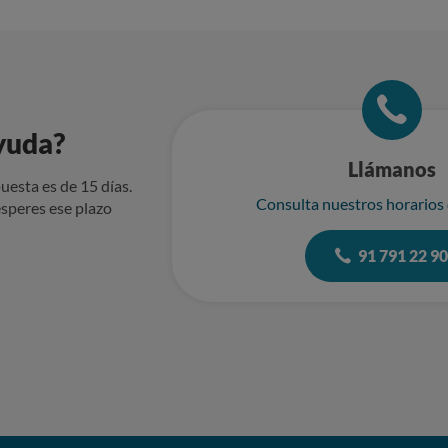
yuda?
Llámanos
uesta es de 15 días.
Consulta nuestros horarios
speres ese plazo
91 791 22 9