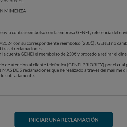
Moviotec SL
AN MIMENZA
 envio contrareembolso con la empresa GENEI , referencia del env
10/2024 con su correspondiente reembolso (230€) , GENEI no cambi
 tras 4 reclamaciones.
n la cuenta GENEI el reembolso de 230€ y procedo a retirar el dine
cio de atencion al cliente telefonica (GENEI PRIORITY) por el cual 
as MAS DE 5 reclamaciones que he realizado a traves del mail me di
sado sobradamente.
INICIAR UNA RECLAMACIÓN