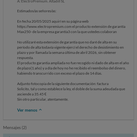
A: ElectroPremium. Altadill SL
Estimados/as señores/as:
En fecha 20/05/2025 aquirí en su página web
https://www.electropremium.com el producto extensión de garantía
Max250- de la empresa garantía3 con la que ustedes colaboran
No utilizaré esta extensión de garantía que no daré de alta en su
período de alta todavía vigente ejercí el derecho de desistimiento en
plazo y por llamada la semana última de abril 2026, sin obtener
respuesta.
El producto garantia ampliada no fue recogido ni dado de alta en el año
de plazo(1 año) y a día de hoy no he recibido el reembolso del dinero,
habiendo transcurrido con exceso el plazo de 14 días.
Adjunto fotocopia de la siguiente documentación: factura
Solicito, tal y como establece la ley, el doble de la suma adeudada que
asciende a 35.45 €
Sin otro particular, atentamente.
Ver menos
Mensajes (2)