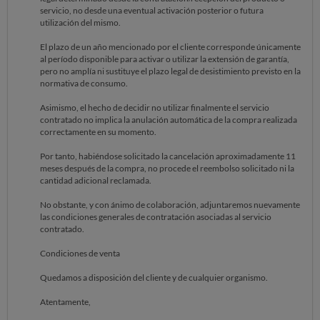
realizada correctamente en su momento.
servicio, no desde una eventual activación posterior o futura
utilización del mismo.
En consecuencia, no procede el reembolso solicitado ni tampoco la
petición adicional indicada en la reclamación.
El plazo de un año mencionado por el cliente corresponde únicamente
al período disponible para activar o utilizar la extensión de garantía,
No obstante, quedamos a disposición del cliente y de cualquier
pero no amplía ni sustituye el plazo legal de desistimiento previsto en la
organismo competente para aportar la documentación acreditativa de
normativa de consumo.
la compra, aceptación de condiciones y comunicaciones realizadas.
Asimismo, el hecho de decidir no utilizar finalmente el servicio
Atentamente,
contratado no implica la anulación automática de la compra realizada
correctamente en su momento.
Electro Premium
Clàudia Soler
Por tanto, habiéndose solicitado la cancelación aproximadamente 11
Dept. comercial
meses después de la compra, no procede el reembolso solicitado ni la
cantidad adicional reclamada.
TEL. 977 425 716
info@electropremium.com
No obstante, y con ánimo de colaboración, adjuntaremos nuevamente
las condiciones generales de contratación asociadas al servicio
-------------------------------------------------------------------------------------
contratado.
Aquest missatge i els seus arxius adjunts van dirigits exlusivament al seu
destinatari, podent contenir informació confidencial sotmesa a secret
Condiciones de venta
professional. No està permesa la seva reproducció o distribució sense
l’autorització expressa de ALTADILL, SL. Si vosté no és el destinatari
Quedamos a disposición del cliente y de cualquier organismo.
final per favor elimini-ho i informi’ns per aquesta via. D’acord amb la
LOPD, li informem que les seves dades personals i adreça de correu
Atentamente,
electrònic formen part d’un fitxer, el responsable del qual és ALTADILL
SL, sent la finalitat de fitxer, la gestió de caràcter comercial i l’enviament