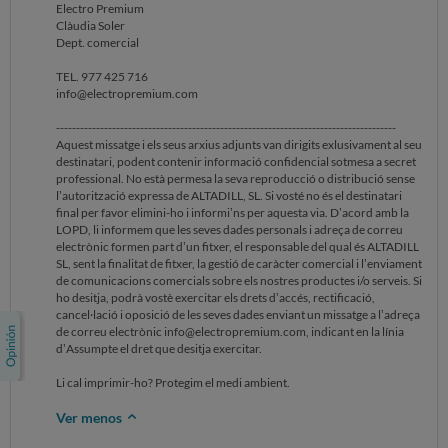
Electro Premium
de comunicacions comercials sobre els nostres productes i/o serveis. Si
Clàudia Soler
ho desitja, podrà vostè exercitar els drets d’accés, rectificació,
Dept. comercial
cancel·lació i oposició de les seves dades enviant un missatge a l’adreça
de correu electrònic info@electropremium.com, indicant en la línia
TEL. 977 425 716
d’Assumpte el dret que desitja exercitar.
info@electropremium.com
Li cal imprimir-ho? Protegim el medi ambient.
-------------------------------------------------------------------------------------
Aquest missatge i els seus arxius adjunts van dirigits exlusivament al seu
destinatari, podent contenir informació confidencial sotmesa a secret
professional. No està permesa la seva reproducció o distribució sense
l’autorització expressa de ALTADILL, SL. Si vosté no és el destinatari
final per favor elimini-ho i informi’ns per aquesta via. D’acord amb la
LOPD, li informem que les seves dades personals i adreça de correu
electrònic formen part d’un fitxer, el responsable del qual és ALTADILL
SL, sent la finalitat de fitxer, la gestió de caràcter comercial i l’enviament
de comunicacions comercials sobre els nostres productes i/o serveis. Si
ho desitja, podrà vostè exercitar els drets d’accés, rectificació,
cancel·lació i oposició de les seves dades enviant un missatge a l’adreça
de correu electrònic info@electropremium.com, indicant en la línia
d’Assumpte el dret que desitja exercitar.
Li cal imprimir-ho? Protegim el medi ambient.
Ver menos