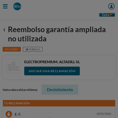
Guio
Reembolso garantía ampliada
Anterior
no utilizada
EN CURSO
PÚBLICA
ELECTROPREMIUM. ALTADILL SL
INICIAR UNA RECLAMACIÓN
Desistimiento
Naturaleza del problema:
TU RECLAMACIÓN
E. F.
10/05/2026