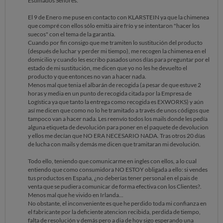
Estimados Señores:
El 9 de Enero me puse en contacto con KLARSTEIN ya que la chimenea
que compré con ellos sólo emitía aire frío y se intentaron "hacer los
suecos" con el tema de la garantía.
Cuando por fin consigo que me tramiten lo sustitución del producto
(después de luchar y perder mi tiempo), me recogen la chimenea en el
domicilio y cuando les escribo pasados unos días para preguntar por el
estado de mi sustitución, me dicen que yo no les he devuelto el
producto y que entonces no van a hacer nada.
Menos mal que tenia el albarán de recogida (a pesar de que estuve 2
horas y media en un punto de recogida citada por la Empresa de
Logística ya que tanto la entrega como recogida es EXWORKS) y aún
así me dicen que como no lo he tramitado a través de unos códigos que
tampoco van a hacer nada. Les reenvío todos los mails donde les pedía
alguna etiqueta de devolución para poner en el paquete de devolucion
y ellos me decían que NO ERA NECESARIO NADA. Tras otros 20 días
de lucha con mails y demás me dicen que tramitaran mi devolución.
Todo ello, teniendo que comunicarme en ingles con ellos, a lo cual
entiendo que como consumidora NO ESTOY obligada a ello: si vendes
tus productos en España, ¿no deberías tener personal en el pais de
venta que se pudiera comunicar de forma efectiva con los Clientes?.
Menos mal que he vivido en Irlanda...
No obstante, el inconveniente es que he perdido toda mi confianza en
el fabricante por la deficiente atencion recibida, perdida de tiempo,
falta de resolución y demás pero a dia de hoy sigo esperando una