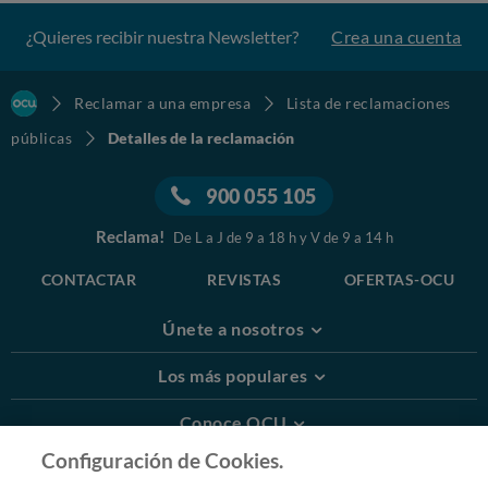
¿Quieres recibir nuestra Newsletter?
Crea una cuenta
Reclamar a una empresa
Lista de reclamaciones
públicas
Detalles de la reclamación
900 055 105
Reclama!
De L a J de 9 a 18 h y V de 9 a 14 h
CONTACTAR
REVISTAS
OFERTAS-OCU
Únete a nosotros
Los más populares
Conoce OCU
Configuración de Cookies.
Más Información