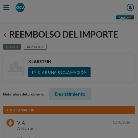
Guio
REEMBOLSO DEL IMPORTE
Anterior
CLOSED
PÚBLICA
KLARSTEIN
INICIAR UNA RECLAMACIÓN
Desistimiento
Naturaleza del problema:
TU RECLAMACIÓN
V. A.
10/03/2026
A: Klarstein