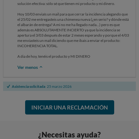
solución efectiva: sólo sé que tienen mi producto y mi dinero.
Hoy 10/03 enviaís un mail para que cerrar la incidencia alegando que
el 25/02 me entregasteis una chimenea nueva (¿en serio? y dónde está
el albarán de entrega? A mi no me ha llegado nada...) pero es que
además es ABSOLUTAMENTE INCIERTO ya que la incidencia se
apertura el 3/03 después de estar 2 meses esperando y porque el 4/03
me enviasteis un mail diciendo que me ibais a enviar el producto:
INCOHERENCIA TOTAL.
A dia de hoy, tenéis el producto y MI DINERO
Ver menos
Asistencia solicitada
25 marzo 2026
INICIAR UNA RECLAMACIÓN
¿Necesitas ayuda?