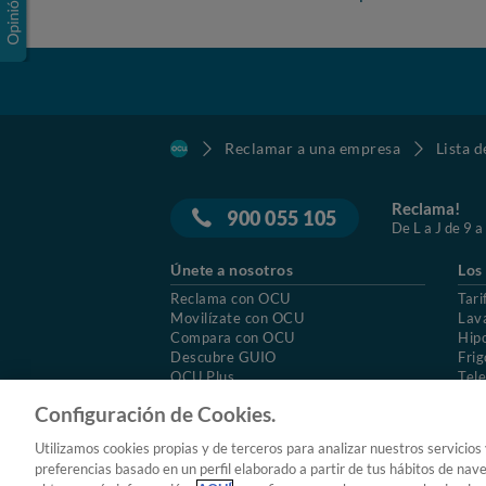
Reclamar a una empresa
Lista 
Reclama!
900 055 105
De L a J de 9 a
Únete a nosotros
Los
Reclama con OCU
Tari
Movilízate con OCU
Lav
Compara con OCU
Hip
Descubre GUIO
Frig
OCU Plus
Tele
Trabajar en OCU
Col
Configuración de Cookies.
© 2026 OCU
Condiciones generales de contratac
Utilizamos cookies propias y de terceros para analizar nuestros servicios
Aviso Legal
Política de cookies
preferencias basado en un perfil elaborado a partir de tus hábitos de nav