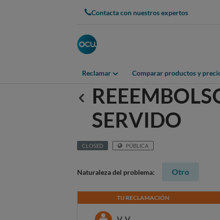
Contacta con nuestros expertos
Reclamar
Comparar productos y preci
REEEMBOLSO
Anterior
SERVIDO
CLOSED
PÚBLICA
Otro
Naturaleza del problema:
TU RECLAMACIÓN
V. V.