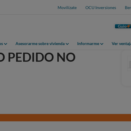
Movilízate
OCU Inversiones
Ben
Guio
os
Asesorarme sobre vivienda
Informarme
Ver venta
 PEDIDO NO