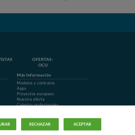
ISTAS
OFERTAS-
OCU
Más Información
Modelos y contratos
Apps
Proyectos europeos
Nuestra oferta
Colegios profesionales
Mapa del sitio
URAR
RECHAZAR
ACEPTAR