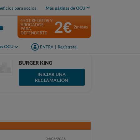
eficios para socios
Más páginas de OCU
2€
150 EXPERTOS Y
ABOGADOS
2meses
PARA
DEFENDERTE
jas OCU
ENTRA
|
Regístrate
BURGER KING
INICIAR UNA
RECLAMACIÓN
04/06/2026