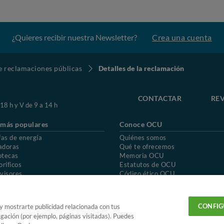
¿Quieres recibir nuestra Newsletter?
Crea una cuenta
de reclamaciones públicas
Detalles de la reclamación
CONTACTAR
REV
 18 h y V de 9 a 14 h
 más populares
Conoce OCU
fas de energía
Quiénes somos
adoras
Qué te ofrecemos
otecas
Memoria OCU
oríficos
Estatutos de OCU
visores
Código ético OCU
chones
Preguntas frecuentes
ión de OCU
Política de privacidad
Uso del nombre y de los signos de OCU
CONFIG
 y mostrarte publicidad relacionada con tus
egación (por ejemplo, páginas visitadas). Puedes