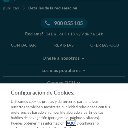
públicas
Detalles de la reclamación
900 055 105
Reclama!
De L a J de 9 a 18 h y V de 9 a 14 h
CONTACTAR
REVISTAS
OFERTAS-OCU
Únete a nosotros
Los más populares
Conoce OCU
Configuración de Cookies.
Más Información
Utilizamos cookies propias y de terceros para analizar
nuestros servicios y mostrarte publicidad relacionada con tus
© 2026 OCU
preferencias basado en un perfil elaborado a partir de tus
Condiciones generales de contratación de OCU
hábitos de navegación (por ejemplo, páginas visitadas).
Política de privacidad
Puedes obtener más información
AQUÍ
y configurar o