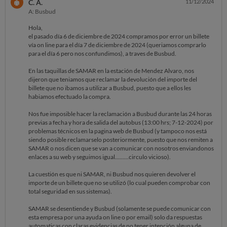
C. A.
11/12/2024
A: Busbud
Hola,
el pasado día 6 de diciembre de 2024 compramos por error un billete
vía on line para el día 7 de diciembre de 2024 (queriamos comprarlo
para el día 6 pero nos confundimos), a traves de Busbud.
En las taquillas de SAMAR en la estación de Mendez Alvaro, nos
dijeron que teniamos que reclamar la devolución del importe del
billete que no ibamos a utilizar a Busbud, puesto que a ellos les
habiamos efectuado la compra.
Nos fue imposible hacer la reclamación a Busbud durante las 24 horas
previas a fecha y hora de salida del autobus (13:00 hrs; 7-12-2024) por
problemas técnicos en la pagina web de Busbud (y tampoco nos está
siendo posible reclamarselo posteriormente, puesto que nos remiten a
SAMAR o nos dicen que se van a comunicar con nosotros enviandonos
enlaces a su web y seguimos igual.........circulo vicioso).
La cuestión es que ni SAMAR, ni Busbud nos quieren devolver el
importe de un billete que no se utilizó (lo cual pueden comprobar con
total seguridad en sus sistemas).
SAMAR se desentiende y Busbud (solamente se puede comunicar con
esta empresa por una ayuda on line o por email) solo da respuestas
automaticas con claras evidencias de no tener intención alguna de