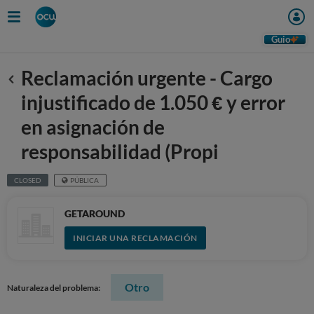
Guio
Reclamación urgente - Cargo
Anterior
injustificado de 1.050 € y error
en asignación de
responsabilidad (Propi
CLOSED
PÚBLICA
GETAROUND
INICIAR UNA RECLAMACIÓN
Otro
Naturaleza del problema: