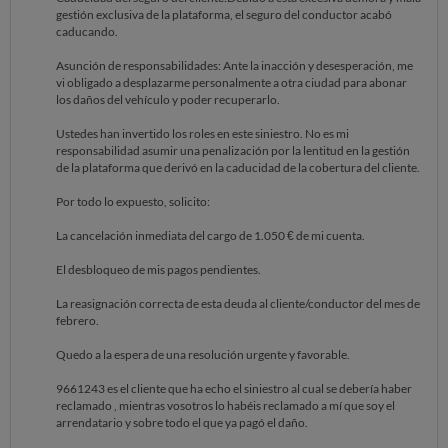
gestión exclusiva de la plataforma, el seguro del conductor acabó
caducando.
Asunción de responsabilidades: Ante la inacción y desesperación, me
vi obligado a desplazarme personalmente a otra ciudad para abonar
los daños del vehículo y poder recuperarlo.
Ustedes han invertido los roles en este siniestro. No es mi
responsabilidad asumir una penalización por la lentitud en la gestión
de la plataforma que derivó en la caducidad de la cobertura del cliente.
Por todo lo expuesto, solicito:
La cancelación inmediata del cargo de 1.050 € de mi cuenta.
El desbloqueo de mis pagos pendientes.
La reasignación correcta de esta deuda al cliente/conductor del mes de
febrero.
Quedo a la espera de una resolución urgente y favorable.
9661243 es el cliente que ha echo el siniestro al cual se debería haber
reclamado , mientras vosotros lo habéis reclamado a mí que soy el
arrendatario y sobre todo el que ya pagó el daño.