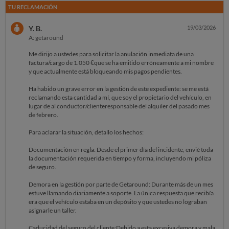
TU RECLAMACIÓN
Y. B.
19/03/2026
A: getaround
Me dirijo a ustedes para solicitar la anulación inmediata de una
factura/cargo de 1.050 €que se ha emitido erróneamente a mi nombre
y que actualmente está bloqueando mis pagos pendientes.
Ha habido un grave error en la gestión de este expediente: se me está
reclamando esta cantidad a mí, que soy el propietario del vehículo, en
lugar de al conductor/clienteresponsable del alquiler del pasado mes
de febrero.
Para aclarar la situación, detallo los hechos:
Documentación en regla: Desde el primer día del incidente, envié toda
la documentación requerida en tiempo y forma, incluyendo mi póliza
de seguro.
Demora en la gestión por parte de Getaround: Durante más de un mes
estuve llamando diariamente a soporte. La única respuesta que recibía
era que el vehículo estaba en un depósito y que ustedes no lograban
asignarle un taller.
Caducidad del seguro del cliente:Debido a esta excesiva demora y mala