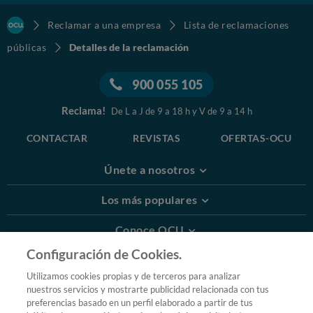
Reclamar a una empresa
Lista de reclamaciones
públicas
Detalles de la reclamación
900 055 105
Reclama!
De L a J de 9 a 18 h y V de 9 a 14 h
CONTACTAR
REVISTAS
OFERTAS-OCU
Únete a nosotros
Los más populares
Conoce OCU
Configuración de Cookies.
Más Información
Utilizamos cookies propias y de terceros para analizar
nuestros servicios y mostrarte publicidad relacionada con tus
© 2026 OCU
preferencias basado en un perfil elaborado a partir de tus
Condiciones generales de contratación de OCU