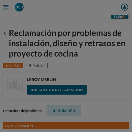
Guio
Reclamación por problemas de
Anterior
instalación, diseño y retrasos en
proyecto de cocina
EN CURSO
PÚBLICA
LEROY MERLIN
INICIAR UNA RECLAMACIÓN
Instalación
Naturaleza del problema:
TU RECLAMACIÓN