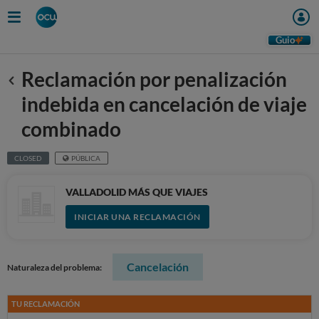
Guio
Reclamación por penalización
Anterior
indebida en cancelación de viaje
combinado
CLOSED
PÚBLICA
VALLADOLID MÁS QUE VIAJES
INICIAR UNA RECLAMACIÓN
Cancelación
Naturaleza del problema:
TU RECLAMACIÓN