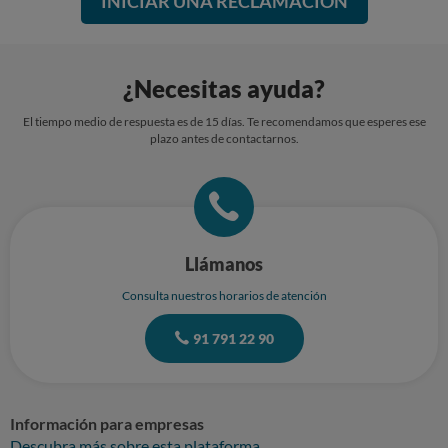
INICIAR UNA RECLAMACIÓN
acceso, rectificación, portabilidad y supresión de sus datos y los de
limitación y oposición a su tratamiento dirigiéndose a C/ PADRE
CLARET, 6 - 47004 VALLADOLID (Valladolid). Email:
valladolidmasqueviajes@gmail.com. Si considera que el tratamiento no
se ajusta a la normativa vigente, podrá presentar una reclamación ante
¿Necesitas ayuda?
la autoridad de control en www.aepd.es.
El tiempo medio de respuesta es de 15 días. Te recomendamos que esperes ese
plazo antes de contactarnos.
Llámanos
Consulta nuestros horarios de atención
91 791 22 90
Información para empresas
Descubra más sobre esta plataforma