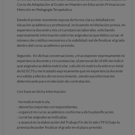
Curso de Adaptación al Grado en Maestro en Educación Primaria con
Mención en Pedagogía Terapéutica.
Desde el primer momento expuse de forma clara y detallada mi
situación académica y profesional, incluyendo mi titulación previa, mi
experiencia docente y mis circunstancias laborales, solicitando
expresamente información sobre las asignaturas que debía cursar, el
número de créditos necesarios y la viabilidad real de finalizar el grado
dentro del curso académico previsto.
Segundo.- En dichas conversaciones, y tras exponer expresamente mi
experiencia docente y circunstancias, el personal de UNIR me indicó
qué asignaturas debía matricular, calculó mi matrícula sobre un total
de 82 ECTS y me trasladó expresamente que mi experiencia docente
era válida a efectos de reconocimiento, siendo esa información
determinante para mi decisión de contratación.
Con base en dicha información:
- formalicé matrícula,
- aboné los importes correspondientes,
- organicé mi curso académico conforme a dicha planificación,
- cursé las asignaturas indicadas,
- y avancé en la elaboración del Trabajo Fin de Grado (TFG) bajo la
premisa de poder finalizar el grado en el plazo previsto.