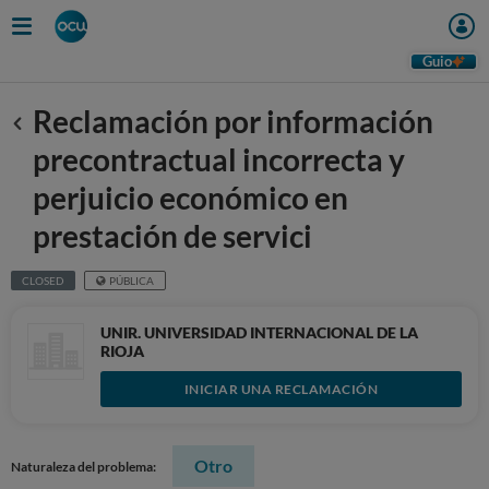
Guio
Reclamación por información
Anterior
precontractual incorrecta y
perjuicio económico en
prestación de servici
CLOSED
PÚBLICA
UNIR. UNIVERSIDAD INTERNACIONAL DE LA
RIOJA
INICIAR UNA RECLAMACIÓN
Otro
Naturaleza del problema: