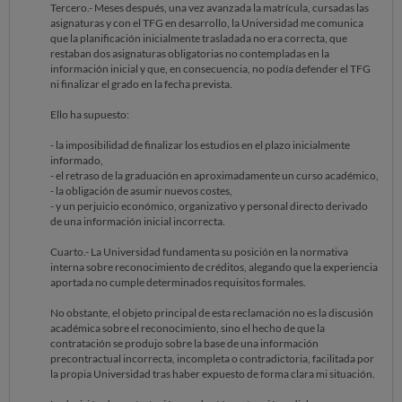
Tercero.- Meses después, una vez avanzada la matrícula, cursadas las
asignaturas y con el TFG en desarrollo, la Universidad me comunica
que la planificación inicialmente trasladada no era correcta, que
restaban dos asignaturas obligatorias no contempladas en la
información inicial y que, en consecuencia, no podía defender el TFG
ni finalizar el grado en la fecha prevista.
Ello ha supuesto:
- la imposibilidad de finalizar los estudios en el plazo inicialmente
informado,
- el retraso de la graduación en aproximadamente un curso académico,
- la obligación de asumir nuevos costes,
- y un perjuicio económico, organizativo y personal directo derivado
de una información inicial incorrecta.
Cuarto.- La Universidad fundamenta su posición en la normativa
interna sobre reconocimiento de créditos, alegando que la experiencia
aportada no cumple determinados requisitos formales.
No obstante, el objeto principal de esta reclamación no es la discusión
académica sobre el reconocimiento, sino el hecho de que la
contratación se produjo sobre la base de una información
precontractual incorrecta, incompleta o contradictoria, facilitada por
la propia Universidad tras haber expuesto de forma clara mi situación.