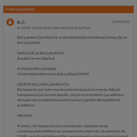
TU RECLAMACIÓN
R. C.
27/04/2026
A: UNIR. Universidad internacional de la Rioja
RECLAMACIÓN FRENTE A UNIVERSIDAD INTERNACIONAL DE LA
RIOJA (UNIR)
DATOS DE LA RECLAMANTE
Rosalía Cervera Bartual
ENTIDAD RECLAMADA
Universidad Internacional de La Rioja (UNIR)
OBJETO DE LA RECLAMACIÓN
Reclamación por información precontractual incorrecta, falta de
transparencia en la contratación, perjuicio económico y académico
derivado de una defectuosa información y gestión del expediente
académico.
HECHOS
Primero.- En fase previa a la contratación, mantuve varias
conversaciones telefónicas con personal comercial y de admisión de
UNIR con la finalidad de recibir asesoramiento sobre la matrícula en el