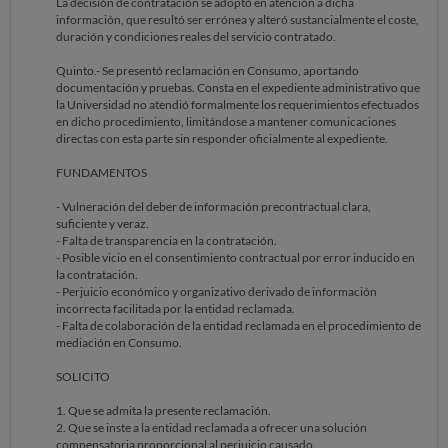
La decisión de contratación se adoptó en atención a dicha
información, que resultó ser errónea y alteró sustancialmente el coste,
duración y condiciones reales del servicio contratado.
Quinto.- Se presentó reclamación en Consumo, aportando
documentación y pruebas. Consta en el expediente administrativo que
la Universidad no atendió formalmente los requerimientos efectuados
en dicho procedimiento, limitándose a mantener comunicaciones
directas con esta parte sin responder oficialmente al expediente.
FUNDAMENTOS
- Vulneración del deber de información precontractual clara,
suficiente y veraz.
- Falta de transparencia en la contratación.
- Posible vicio en el consentimiento contractual por error inducido en
la contratación.
- Perjuicio económico y organizativo derivado de información
incorrecta facilitada por la entidad reclamada.
- Falta de colaboración de la entidad reclamada en el procedimiento de
mediación en Consumo.
SOLICITO
1. Que se admita la presente reclamación.
2. Que se inste a la entidad reclamada a ofrecer una solución
compensatoria proporcional al perjuicio causado.