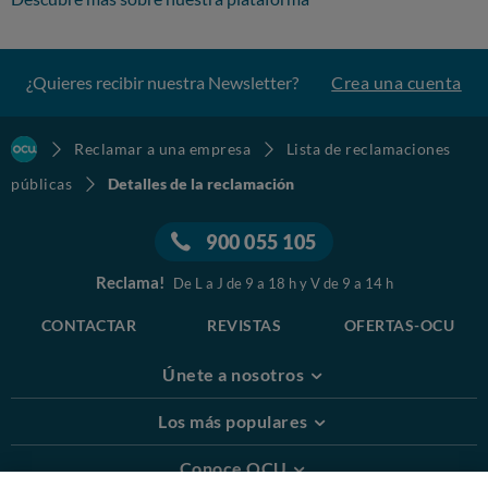
¿Quieres recibir nuestra Newsletter?
Crea una cuenta
Reclamar a una empresa
Lista de reclamaciones
públicas
Detalles de la reclamación
900 055 105
Reclama!
De L a J de 9 a 18 h y V de 9 a 14 h
CONTACTAR
REVISTAS
OFERTAS-OCU
Únete a nosotros
Los más populares
Conoce OCU