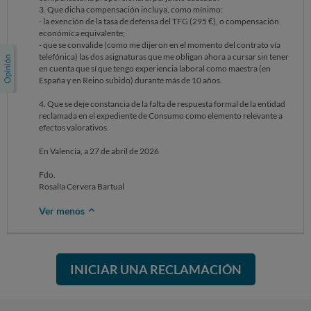
3. Que dicha compensación incluya, como mínimo:
- la exención de la tasa de defensa del TFG (295 €), o compensación
económica equivalente;
- que se convalide (como me dijeron en el momento del contrato vía
telefónica) las dos asignaturas que me obligan ahora a cursar sin tener
en cuenta que sí que tengo experiencia laboral como maestra (en
España y en Reino subido) durante más de 10 años.
4. Que se deje constancia de la falta de respuesta formal de la entidad
reclamada en el expediente de Consumo como elemento relevante a
efectos valorativos.
En Valencia, a 27 de abril de 2026
Fdo.
Rosalía Cervera Bartual
Ver menos
INICIAR UNA RECLAMACIÓN