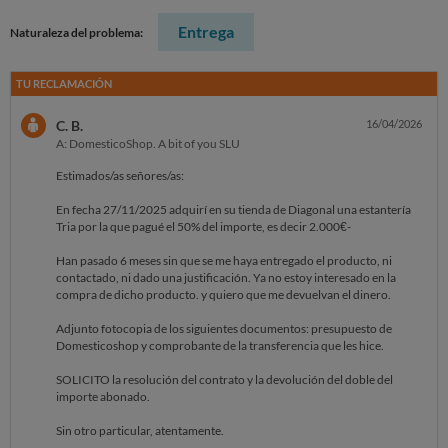
Entrega
Naturaleza del problema:
TU RECLAMACIÓN
C. B.
16/04/2026
A: DomesticoShop. A bit of you SLU
Estimados/as señores/as:
En fecha 27/11/2025 adquirí en su tienda de Diagonal una estantería
Tria por la que pagué el 50% del importe, es decir 2.000€-
Han pasado 6 meses sin que se me haya entregado el producto, ni
contactado, ni dado una justificación. Ya no estoy interesado en la
compra de dicho producto. y quiero que me devuelvan el dinero.
Adjunto fotocopia de los siguientes documentos: presupuesto de
Domesticoshop y comprobante de la transferencia que les hice.
SOLICITO la resolución del contrato y la devolución del doble del
importe abonado.
Sin otro particular, atentamente.