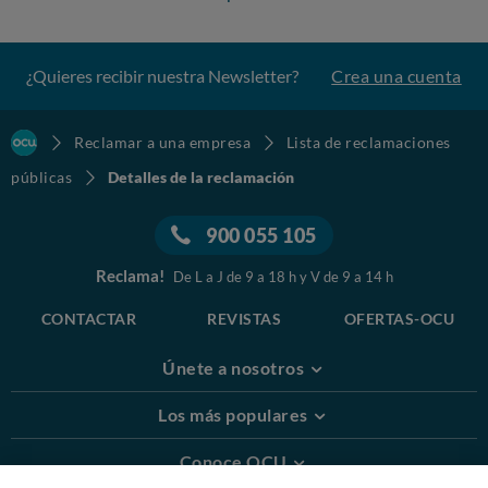
¿Quieres recibir nuestra Newsletter?
Crea una cuenta
Reclamar a una empresa
Lista de reclamaciones
públicas
Detalles de la reclamación
900 055 105
Reclama!
De L a J de 9 a 18 h y V de 9 a 14 h
CONTACTAR
REVISTAS
OFERTAS-OCU
Únete a nosotros
Los más populares
Conoce OCU