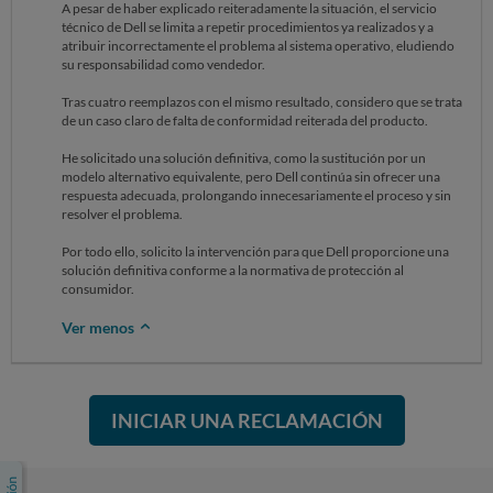
A pesar de haber explicado reiteradamente la situación, el servicio
técnico de Dell se limita a repetir procedimientos ya realizados y a
atribuir incorrectamente el problema al sistema operativo, eludiendo
su responsabilidad como vendedor.
Tras cuatro reemplazos con el mismo resultado, considero que se trata
de un caso claro de falta de conformidad reiterada del producto.
He solicitado una solución definitiva, como la sustitución por un
modelo alternativo equivalente, pero Dell continúa sin ofrecer una
respuesta adecuada, prolongando innecesariamente el proceso y sin
resolver el problema.
Por todo ello, solicito la intervención para que Dell proporcione una
solución definitiva conforme a la normativa de protección al
consumidor.
Ver menos
INICIAR UNA RECLAMACIÓN