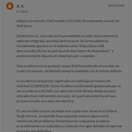
A. S.
26/03/2026
A: DELL
Adquirí un monitor Dell modelo C2722DE directamente a través de
Dell Store.
Desde el inicio, el producto ha presentado un fallo recurrente en la
webcam integrada, que deja de funcionar de forma aleatoria.
Inicialmente aparece en el sistema como “Dispositivo USB
desconocido (Error en solicitud de descriptor de dispositivo)”, y
posteriormente deja de ser detectada por completo.
Este problema no es puntual, ya que Dell ha sustituido el monitor en
cuatro ocasiones, recibiendo siempre unidades con el mismo defecto.
La incidencia actual está registrada con Dell bajo el número de
solicitud 223800228. Dicha incidencia está siendo gestionada por el
servicio técnico de Dell, con atención centralizada desde equipos
ubicados fuera del ámbito europeo, sin que hasta la fecha se haya
proporcionado una solución efectiva.
El caso ha sido incluso escalado a un supervisor de servicio (Mansi
Singh Verma), sin que ello haya supuesto avance alguno en la
resolución del problema, limitándose las respuestas a reiterar
procedimientos ya realizados o a desviar el origen del fallo sin aportar
una solución definitiva.