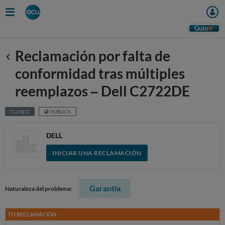
Guio
Reclamación por falta de
Anterior
conformidad tras múltiples
reemplazos – Dell C2722DE
CLOSED
PÚBLICA
DELL
INICIAR UNA RECLAMACIÓN
Garantía
Naturaleza del problema:
TU RECLAMACIÓN