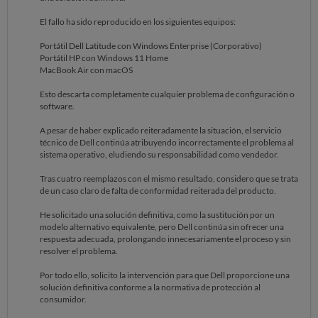
El fallo ha sido reproducido en los siguientes equipos:
Portátil Dell Latitude con Windows Enterprise (Corporativo)
Portátil HP con Windows 11 Home
MacBook Air con macOS
Esto descarta completamente cualquier problema de configuración o
software.
A pesar de haber explicado reiteradamente la situación, el servicio
técnico de Dell continúa atribuyendo incorrectamente el problema al
sistema operativo, eludiendo su responsabilidad como vendedor.
Tras cuatro reemplazos con el mismo resultado, considero que se trata
de un caso claro de falta de conformidad reiterada del producto.
He solicitado una solución definitiva, como la sustitución por un
modelo alternativo equivalente, pero Dell continúa sin ofrecer una
respuesta adecuada, prolongando innecesariamente el proceso y sin
resolver el problema.
Por todo ello, solicito la intervención para que Dell proporcione una
solución definitiva conforme a la normativa de protección al
consumidor.