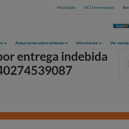
Movilízate
OCU Inversiones
Ben
Guio
os
Asesorarme sobre vivienda
Informarme
Ver venta
or entrega indebida
º 40274539087