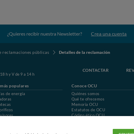
¿Quieres recibir nuestra Newsletter?
Crea una cuenta
de reclamaciones públicas
Detalles de la reclamación
CONTACTAR
REV
 18 h y V de 9 a 14 h
 más populares
Conoce OCU
fas de energía
Quiénes somos
adoras
Qué te ofrecemos
otecas
Memoria OCU
oríficos
Estatutos de OCU
visores
Código ético OCU
chones
Preguntas frecuentes
ión de OCU
Política de privacidad
Uso del nombre y de los signos de OCU