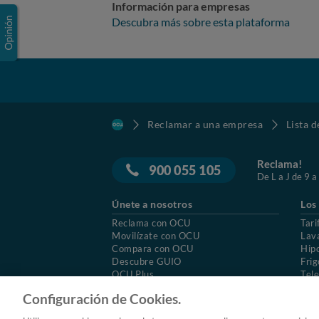
Información para empresas
Descubra más sobre esta plataforma
Reclamar a una empresa
Lista 
Reclama!
900 055 105
De L a J de 9 a
Únete a nosotros
Los
Reclama con OCU
Tari
Movilízate con OCU
Lav
Compara con OCU
Hip
Descubre GUIO
Frig
OCU Plus
Tele
Trabajar en OCU
Col
Configuración de Cookies.
© 2026 OCU
Condiciones generales de contratac