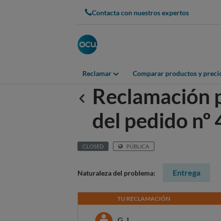
Contacta con nuestros expertos
Reclamar
Comparar productos y preci
Reclamación p
Anterior
del pedido n
CLOSED
PÚBLICA
Entrega
Naturaleza del problema:
TU RECLAMACIÓN
G. L.