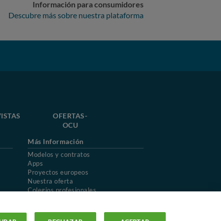
Información para consumidores
Descubre más sobre nuestra plataforma
ISTAS
OFERTAS-
OCU
Más Información
Modelos y contratos
Apps
Proyectos europeos
Nuestra oferta
Colegios profesionales
Mapa del sitio